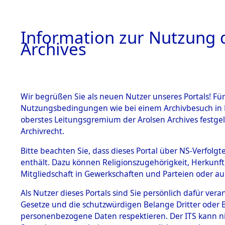
Information zur Nutzung d
Archives
HOME
BESTANDSBESCHREIBUNG
ARCHIVAL
Wir begrüßen Sie als neuen Nutzer unseres Portals! Für
Nutzungsbedingungen wie bei einem Archivbesuch in B
oberstes Leitungsgremium der Arolsen Archives festg
Archivrecht.
BESTÄNDE
Bitte beachten Sie, dass dieses Portal über NS-Verfolgte
Nordrhein
enthält. Dazu können Religionszugehörigkeit, Herkunf
Mitgliedschaft in Gewerkschaften und Parteien oder auc
1.
Büren
→
0
Inhaftierungsdoku
mente
Als Nutzer dieses Portals sind Sie persönlich dafür vera
Gesetze und die schutzwürdigen Belange Dritter oder B
5. Verschiedenes
personenbezogene Daten respektieren. Der ITS kann nic
5.3