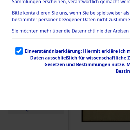
Sammlungen erscheinen, verantwortlich gemacht wer
Todesmärsche
5.3.1 Alliierte
Bitte
kontaktieren
Sie uns, wenn Sie beispielsweiser al
Erhebungen
bestimmter personenbezogener Daten nicht zustimme
zu
Todesmärsch
en
Sie möchten mehr über die Datenrichtlinie der Arolsen
5.3.2
Versuchte
Identifizierun
Einverständniserklärung: Hiermit erkläre ich
g
Daten ausschließlich für wissenschaftlich
5.3.3
Todesmärsch
Gesetzen und Bestimmungen nutze. Mi
e /
Besti
Identifikation
unbekannter
Toter
5.3.5
Grabermittlu
ng /
Friedhofsplän
e