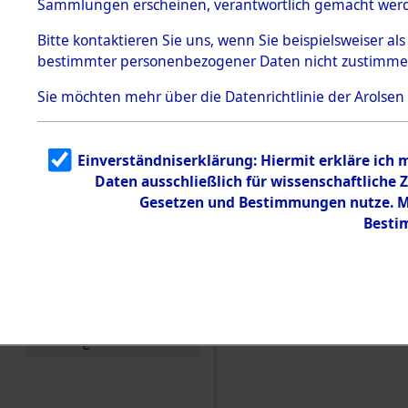
Sammlungen erscheinen, verantwortlich gemacht wer
Todesmärsche
5.3.1 Alliierte
Bitte
kontaktieren
Sie uns, wenn Sie beispielsweiser al
Erhebungen
bestimmter personenbezogener Daten nicht zustimme
zu
Todesmärsch
en
Sie möchten mehr über die Datenrichtlinie der Arolsen
5.3.2
Versuchte
Identifizierun
Einverständniserklärung: Hiermit erkläre ich
g
Daten ausschließlich für wissenschaftlich
5.3.3
Todesmärsch
Gesetzen und Bestimmungen nutze. Mi
e /
Besti
Identifikation
unbekannter
Toter
5.3.5
Einen Kommentar schr
Grabermittlu
ng /
Friedhofsplän
e