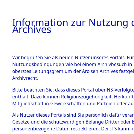
Information zur Nutzung d
Archives
HOME
BESTANDSBESCHREIBUNG
ARCHIVAL
Wir begrüßen Sie als neuen Nutzer unseres Portals! Für
Nutzungsbedingungen wie bei einem Archivbesuch in B
oberstes Leitungsgremium der Arolsen Archives festg
Archivrecht.
BESTÄNDE
Bitte beachten Sie, dass dieses Portal über NS-Verfolgte
Nordrhein
enthält. Dazu können Religionszugehörigkeit, Herkunf
Mitgliedschaft in Gewerkschaften und Parteien oder auc
1.
Dinslaken
Inhaftierungsdoku
mente
Als Nutzer dieses Portals sind Sie persönlich dafür vera
Gesetze und die schutzwürdigen Belange Dritter oder B
5. Verschiedenes
personenbezogene Daten respektieren. Der ITS kann nic
5.3