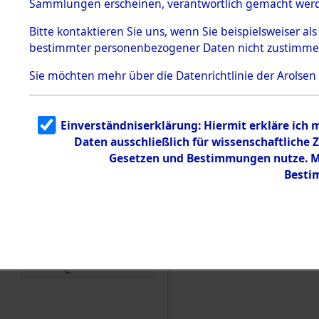
Sammlungen erscheinen, verantwortlich gemacht wer
Todesmärsche
5.3.1 Alliierte
Bitte
kontaktieren
Sie uns, wenn Sie beispielsweiser al
Erhebungen
bestimmter personenbezogener Daten nicht zustimme
zu
Todesmärsch
en
Sie möchten mehr über die Datenrichtlinie der Arolsen
5.3.2
Versuchte
Identifizierun
Einverständniserklärung: Hiermit erkläre ich
g
Daten ausschließlich für wissenschaftlich
5.3.3
Todesmärsch
Gesetzen und Bestimmungen nutze. Mi
e /
Besti
Identifikation
unbekannter
Toter
5.3.5
Einen Kommentar schr
Grabermittlu
ng /
Friedhofsplän
e