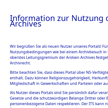
Information zur Nutzung d
Archives
HOME
BESTANDSBESCHREIBUNG
ARCHIVAL
Wir begrüßen Sie als neuen Nutzer unseres Portals! Für
Nutzungsbedingungen wie bei einem Archivbesuch in B
oberstes Leitungsgremium der Arolsen Archives festg
Archivrecht.
BESTÄNDE
Bitte beachten Sie, dass dieses Portal über NS-Verfolgte
Nordrhein
enthält. Dazu können Religionszugehörigkeit, Herkunf
Mitgliedschaft in Gewerkschaften und Parteien oder auc
1.
Erkelenz
Inhaftierungsdoku
mente
Als Nutzer dieses Portals sind Sie persönlich dafür vera
Gesetze und die schutzwürdigen Belange Dritter oder B
5. Verschiedenes
personenbezogene Daten respektieren. Der ITS kann nic
5.3