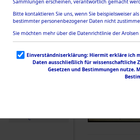
Sammlungen erscheinen, verantwortlich gemacht wer
Todesmärsche
5.3.1 Alliierte
Bitte
kontaktieren
Sie uns, wenn Sie beispielsweiser al
Erhebungen
bestimmter personenbezogener Daten nicht zustimme
zu
Todesmärsch
en
Sie möchten mehr über die Datenrichtlinie der Arolsen
5.3.2
Versuchte
Identifizierun
Einverständniserklärung: Hiermit erkläre ich
g
Daten ausschließlich für wissenschaftlich
5.3.3
Todesmärsch
Gesetzen und Bestimmungen nutze. Mi
e /
Besti
Identifikation
unbekannter
Toter
5.3.5
Grabermittlu
ng /
Friedhofsplän
e