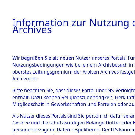
Information zur Nutzung d
Archives
HOME
BESTANDSBESCHREIBUNG
ARCHIVAL
Wir begrüßen Sie als neuen Nutzer unseres Portals! Für
Nutzungsbedingungen wie bei einem Archivbesuch in B
oberstes Leitungsgremium der Arolsen Archives festg
Archivrecht.
BESTÄNDE
Bitte beachten Sie, dass dieses Portal über NS-Verfolgte
Nordrhein
enthält. Dazu können Religionszugehörigkeit, Herkunf
Mitgliedschaft in Gewerkschaften und Parteien oder auc
1.
→
0153 (1
Inhaftierungsdoku
mente
Als Nutzer dieses Portals sind Sie persönlich dafür vera
Gesetze und die schutzwürdigen Belange Dritter oder B
5. Verschiedenes
personenbezogene Daten respektieren. Der ITS kann nic
5.3