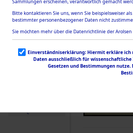
Sammlungen erscheinen, verantwortlich gemacht wer
Todesmärsche
5.3.1 Alliierte
Bitte
kontaktieren
Sie uns, wenn Sie beispielsweiser al
Erhebungen
bestimmter personenbezogener Daten nicht zustimme
zu
Todesmärsch
en
Sie möchten mehr über die Datenrichtlinie der Arolsen
5.3.2
Versuchte
Identifizierun
Einverständniserklärung: Hiermit erkläre ich
g
Daten ausschließlich für wissenschaftlic
5.3.3
Todesmärsch
Gesetzen und Bestimmungen nutze. M
e /
Best
Identifikation
unbekannter
Toter
5.3.5
Grabermittlu
ng /
Friedhofsplän
e