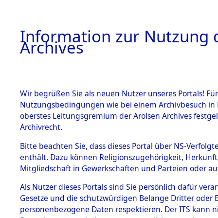
Information zur Nutzung d
Archives
HOME
BESTANDSBESCHREIBUNG
ARCHIVAL
Wir begrüßen Sie als neuen Nutzer unseres Portals! Für
Nutzungsbedingungen wie bei einem Archivbesuch in B
oberstes Leitungsgremium der Arolsen Archives festg
Archivrecht.
BESTÄNDE
Bitte beachten Sie, dass dieses Portal über NS-Verfolgte
Baden-Wü
enthält. Dazu können Religionszugehörigkeit, Herkunf
Mitgliedschaft in Gewerkschaften und Parteien oder auc
1.
Sinsheim
Inhaftierungsdoku
mente
Als Nutzer dieses Portals sind Sie persönlich dafür vera
Gesetze und die schutzwürdigen Belange Dritter oder B
5. Verschiedenes
personenbezogene Daten respektieren. Der ITS kann nic
5.3