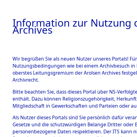
Information zur Nutzung d
Archives
HOME
BESTANDSBESCHREIBUNG
ARCHIVAL
Wir begrüßen Sie als neuen Nutzer unseres Portals! Für
Nutzungsbedingungen wie bei einem Archivbesuch in B
oberstes Leitungsgremium der Arolsen Archives festg
Archivrecht.
BESTÄNDE
Bitte beachten Sie, dass dieses Portal über NS-Verfolgte
Baden-Wü
enthält. Dazu können Religionszugehörigkeit, Herkunf
Mitgliedschaft in Gewerkschaften und Parteien oder auc
1.
Sinsheim
Inhaftierungsdoku
mente
Als Nutzer dieses Portals sind Sie persönlich dafür vera
Gesetze und die schutzwürdigen Belange Dritter oder B
5. Verschiedenes
personenbezogene Daten respektieren. Der ITS kann nic
5.3