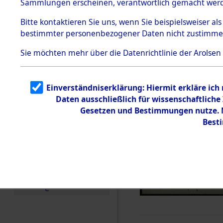
Sammlungen erscheinen, verantwortlich gemacht wer
Todesmärsche
5.3.1 Alliierte
Bitte
kontaktieren
Sie uns, wenn Sie beispielsweiser al
Erhebungen
bestimmter personenbezogener Daten nicht zustimme
zu
Todesmärsch
en
Sie möchten mehr über die Datenrichtlinie der Arolsen
5.3.2
Versuchte
Identifizierun
Einverständniserklärung: Hiermit erkläre ich
g
Daten ausschließlich für wissenschaftlic
5.3.3
Todesmärsch
Gesetzen und Bestimmungen nutze. M
e /
Best
Identifikation
unbekannter
Toter
5.3.5
Grabermittlu
ng /
Friedhofsplän
e