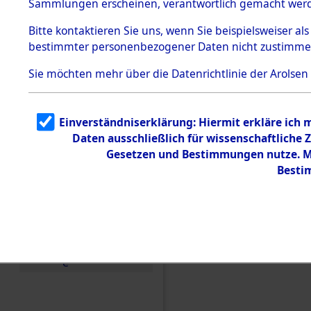
Sammlungen erscheinen, verantwortlich gemacht wer
Todesmärsche
5.3.1 Alliierte
Bitte
kontaktieren
Sie uns, wenn Sie beispielsweiser al
Erhebungen
bestimmter personenbezogener Daten nicht zustimme
zu
Todesmärsch
en
Sie möchten mehr über die Datenrichtlinie der Arolsen
5.3.2
Versuchte
Identifizierun
Einverständniserklärung: Hiermit erkläre ich
g
Daten ausschließlich für wissenschaftlich
5.3.3
Todesmärsch
Gesetzen und Bestimmungen nutze. Mi
e /
Besti
Identifikation
unbekannter
Toter
5.3.5
Einen Kommentar schr
Grabermittlu
ng /
Friedhofsplän
e