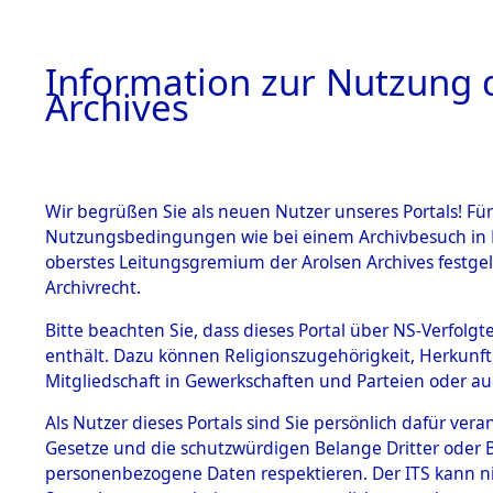
Information zur Nutzung d
Archives
HOME
BESTANDSBESCHREIBUNG
ARCHIVAL
Wir begrüßen Sie als neuen Nutzer unseres Portals! Für
Nutzungsbedingungen wie bei einem Archivbesuch in B
oberstes Leitungsgremium der Arolsen Archives festg
Archivrecht.
BESTÄNDE
Bitte beachten Sie, dass dieses Portal über NS-Verfolgte
Nordrhein
enthält. Dazu können Religionszugehörigkeit, Herkunf
Mitgliedschaft in Gewerkschaften und Parteien oder auc
1.
→
0148 (1
Inhaftierungsdoku
mente
Als Nutzer dieses Portals sind Sie persönlich dafür vera
Gesetze und die schutzwürdigen Belange Dritter oder B
5. Verschiedenes
personenbezogene Daten respektieren. Der ITS kann nic
5.3