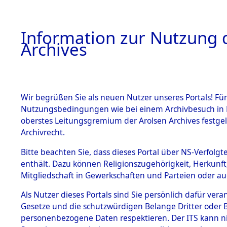
Information zur Nutzung d
Archives
HOME
BESTANDSBESCHREIBUNG
ARCHIVAL
Wir begrüßen Sie als neuen Nutzer unseres Portals! Für
Nutzungsbedingungen wie bei einem Archivbesuch in B
oberstes Leitungsgremium der Arolsen Archives festg
Archivrecht.
BESTÄNDE
Bitte beachten Sie, dass dieses Portal über NS-Verfolgte
Rheinland-
enthält. Dazu können Religionszugehörigkeit, Herkunf
Mitgliedschaft in Gewerkschaften und Parteien oder auc
1.
0061 (101
Inhaftierungsdoku
mente
Als Nutzer dieses Portals sind Sie persönlich dafür vera
Gesetze und die schutzwürdigen Belange Dritter oder B
5. Verschiedenes
personenbezogene Daten respektieren. Der ITS kann nic
5.3