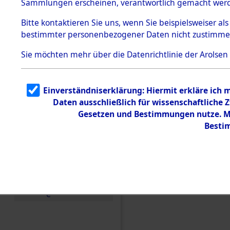
Sammlungen erscheinen, verantwortlich gemacht wer
Todesmärsche
5.3.1 Alliierte
Bitte
kontaktieren
Sie uns, wenn Sie beispielsweiser al
Erhebungen
bestimmter personenbezogener Daten nicht zustimme
zu
Todesmärsch
en
Sie möchten mehr über die Datenrichtlinie der Arolsen
5.3.2
Versuchte
Identifizierun
Einverständniserklärung: Hiermit erkläre ich 
g
Daten ausschließlich für wissenschaftliche
5.3.3
Todesmärsch
Gesetzen und Bestimmungen nutze. Mir
e /
Besti
Identifikation
unbekannter
Toter
5.3.5
Einen Kommentar schr
Grabermittlu
ng /
Friedhofsplän
e