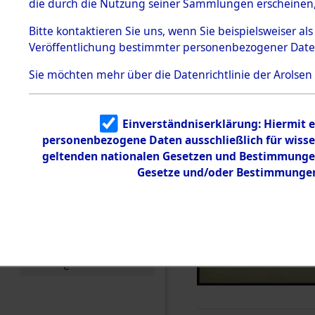
die durch die Nutzung seiner Sammlungen erscheinen,
Todesmärsche
5.3.1 Alliierte
Bitte
kontaktieren
Sie uns, wenn Sie beispielsweiser a
Erhebungen
Veröffentlichung bestimmter personenbezogener Date
zu
Todesmärsch
en
Sie möchten mehr über die Datenrichtlinie der Arolsen
5.3.2
Versuchte
Identifizierun
Einverständniserklärung: Hiermit e
g
personenbezogene Daten ausschließlich für wiss
5.3.3
Todesmärsch
geltenden nationalen Gesetzen und Bestimmungen 
e /
Gesetze und/oder Bestimmungen 
Identifikation
unbekannter
Toter
5.3.5
Grabermittlu
ng /
Friedhofsplän
e