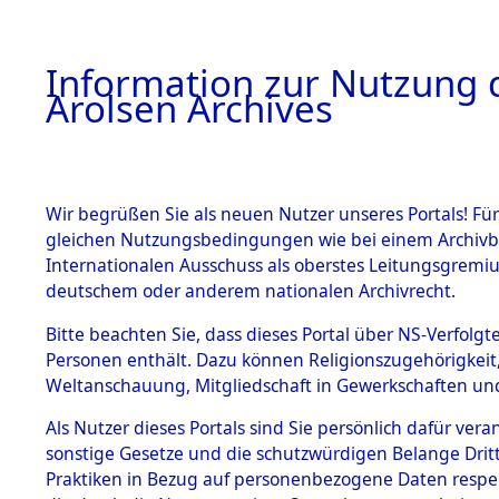
a
A
Information zur Nutzung d
Arolsen Archives
HOME
BESTANDSBESCHREIBUNG
ARCHIVAL
Wir begrüßen Sie als neuen Nutzer unseres Portals! Für
gleichen Nutzungsbedingungen wie bei einem Archivbe
BILD
Internationalen Ausschuss als oberstes Leitungsgremiu
deutschem oder anderem nationalen Archivrecht.
Niedersachsen
K
BESTÄNDE
Bitte beachten Sie, dass dieses Portal über NS-Verfolgte
0028 (101100419)
Personen enthält. Dazu können Religionszugehörigkeit,
Weltanschauung, Mitgliedschaft in Gewerkschaften und 
1.
Inhaftierungsdoku
mente
Als Nutzer dieses Portals sind Sie persönlich dafür vera
sonstige Gesetze und die schutzwürdigen Belange Drit
5. Verschiedenes
Praktiken in Bezug auf personenbezogene Daten respekti
5.3