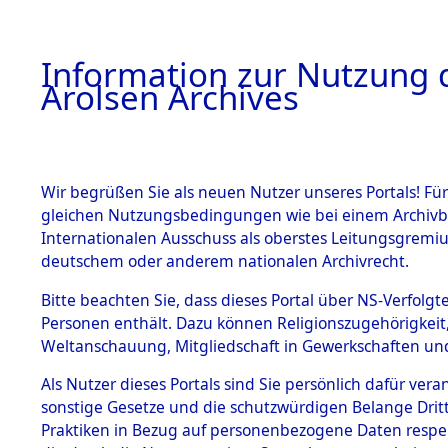
a
A
Information zur Nutzung d
Arolsen Archives
HOME
BESTANDSBESCHREIBUNG
ARCHIVAL
Wir begrüßen Sie als neuen Nutzer unseres Portals! Für
gleichen Nutzungsbedingungen wie bei einem Archivbe
BILD
Internationalen Ausschuss als oberstes Leitungsgremiu
deutschem oder anderem nationalen Archivrecht.
Niedersachsen
K
BESTÄNDE
Bitte beachten Sie, dass dieses Portal über NS-Verfolgte
0180 (101100825)
Personen enthält. Dazu können Religionszugehörigkeit,
Weltanschauung, Mitgliedschaft in Gewerkschaften und 
1.
Inhaftierungsdoku
mente
Als Nutzer dieses Portals sind Sie persönlich dafür vera
sonstige Gesetze und die schutzwürdigen Belange Drit
5. Verschiedenes
Praktiken in Bezug auf personenbezogene Daten respekti
5.3