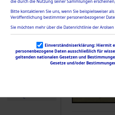
die durch die Nutzung seiner Sammlungen erscheinen,
Todesmärsche
5.3.1 Alliierte
Bitte
kontaktieren
Sie uns, wenn Sie beispielsweiser a
Erhebungen
Veröffentlichung bestimmter personenbezogener Date
zu
Todesmärsch
en
Sie möchten mehr über die Datenrichtlinie der Arolsen
5.3.2
Versuchte
Identifizierun
Einverständniserklärung: Hiermit e
g
personenbezogene Daten ausschließlich für wiss
5.3.3
Todesmärsch
geltenden nationalen Gesetzen und Bestimmungen 
e /
Gesetze und/oder Bestimmungen 
Identifikation
unbekannter
Toter
5.3.5
Grabermittlu
ng /
Friedhofsplän
e