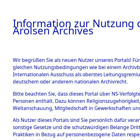
a
A
Information zur Nutzung d
Arolsen Archives
HOME
BESTANDSBESCHREIBUNG
ARCHIVAL
Wir begrüßen Sie als neuen Nutzer unseres Portals! Für
gleichen Nutzungsbedingungen wie bei einem Archivbe
BILD
Internationalen Ausschuss als oberstes Leitungsgremiu
deutschem oder anderem nationalen Archivrecht.
Niedersachsen
BESTÄNDE
Bitte beachten Sie, dass dieses Portal über NS-Verfolgte
Kreis Grafschaft Di
Personen enthält. Dazu können Religionszugehörigkeit,
0009 (101100855)
Weltanschauung, Mitgliedschaft in Gewerkschaften und 
1.
Inhaftierungsdoku
mente
Als Nutzer dieses Portals sind Sie persönlich dafür vera
sonstige Gesetze und die schutzwürdigen Belange Drit
5. Verschiedenes
Praktiken in Bezug auf personenbezogene Daten respekti
5.3