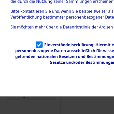
die durch die Nutzung seiner Sammlungen erscheinen,
Todesmärsche
5.3.1 Alliierte
Bitte
kontaktieren
Sie uns, wenn Sie beispielsweiser a
Erhebungen
Veröffentlichung bestimmter personenbezogener Date
zu
Todesmärsch
en
Sie möchten mehr über die Datenrichtlinie der Arolsen
5.3.2
Versuchte
Identifizierun
Einverständniserklärung: Hiermit e
g
personenbezogene Daten ausschließlich für wiss
5.3.3
Todesmärsch
Einen Kommentar schr
geltenden nationalen Gesetzen und Bestimmungen 
e /
Gesetze und/oder Bestimmungen 
Identifikation
0009 (101100855)
unbekannter
Toter
5.3.5
Grabermittlu
ng /
Friedhofsplän
e