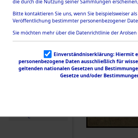
die durch die Nutzung seiner Sammlungen erscheinen,
Todesmärsche
5.3.1 Alliierte
Bitte
kontaktieren
Sie uns, wenn Sie beispielsweiser a
Erhebungen
Veröffentlichung bestimmter personenbezogener Date
zu
Todesmärsch
en
Sie möchten mehr über die Datenrichtlinie der Arolsen
5.3.2
Versuchte
Identifizierun
Einverständniserklärung: Hiermit e
g
personenbezogene Daten ausschließlich für wiss
5.3.3
Todesmärsch
geltenden nationalen Gesetzen und Bestimmungen 
e /
Gesetze und/oder Bestimmungen 
Identifikation
unbekannter
Toter
5.3.5
Grabermittlu
ng /
Friedhofsplän
e