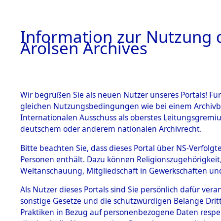
a
A
Information zur Nutzung d
Arolsen Archives
HOME
BESTANDSBESCHREIBUNG
ARCHIVAL
Wir begrüßen Sie als neuen Nutzer unseres Portals! Für
gleichen Nutzungsbedingungen wie bei einem Archivbe
BILD
Internationalen Ausschuss als oberstes Leitungsgremiu
deutschem oder anderem nationalen Archivrecht.
Niedersachsen
K
BESTÄNDE
Bitte beachten Sie, dass dieses Portal über NS-Verfolgte
0170 (101102492)
Personen enthält. Dazu können Religionszugehörigkeit,
Weltanschauung, Mitgliedschaft in Gewerkschaften und 
1.
Inhaftierungsdoku
mente
Als Nutzer dieses Portals sind Sie persönlich dafür vera
sonstige Gesetze und die schutzwürdigen Belange Drit
5. Verschiedenes
Praktiken in Bezug auf personenbezogene Daten respekti
5.3