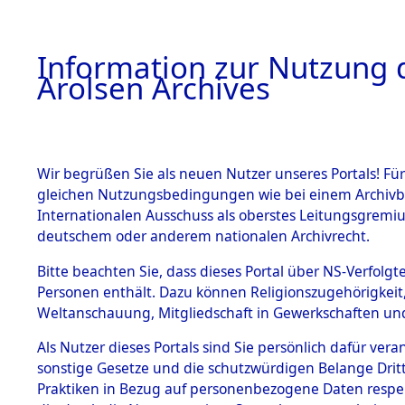
a
A
Information zur Nutzung d
Arolsen Archives
HOME
BESTANDSBESCHREIBUNG
ARCHIVAL
Wir begrüßen Sie als neuen Nutzer unseres Portals! Für
gleichen Nutzungsbedingungen wie bei einem Archivbe
BILD
Internationalen Ausschuss als oberstes Leitungsgremiu
deutschem oder anderem nationalen Archivrecht.
Nordrhein-Westfal
BESTÄNDE
Bitte beachten Sie, dass dieses Portal über NS-Verfolgte
0063 (101102717
Personen enthält. Dazu können Religionszugehörigkeit,
Weltanschauung, Mitgliedschaft in Gewerkschaften und 
1.
Inhaftierungsdoku
mente
Als Nutzer dieses Portals sind Sie persönlich dafür vera
sonstige Gesetze und die schutzwürdigen Belange Drit
5. Verschiedenes
Praktiken in Bezug auf personenbezogene Daten respekti
5.3