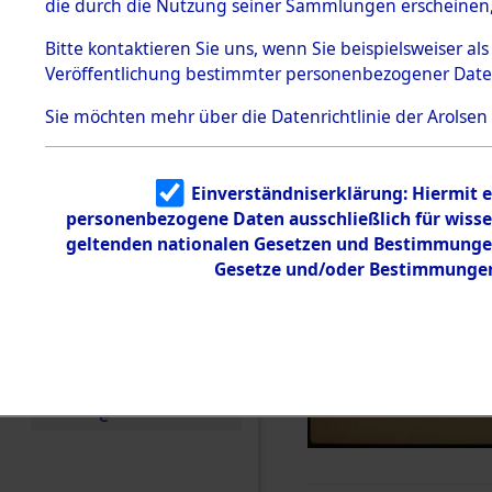
die durch die Nutzung seiner Sammlungen erscheinen,
Todesmärsche
5.3.1 Alliierte
Bitte
kontaktieren
Sie uns, wenn Sie beispielsweiser a
Erhebungen
Veröffentlichung bestimmter personenbezogener Date
zu
Todesmärsch
en
Sie möchten mehr über die Datenrichtlinie der Arolsen
5.3.2
Versuchte
Identifizierun
Einverständniserklärung: Hiermit e
g
personenbezogene Daten ausschließlich für wiss
5.3.3
Todesmärsch
geltenden nationalen Gesetzen und Bestimmungen 
e /
Gesetze und/oder Bestimmungen 
Identifikation
unbekannter
Toter
5.3.5
Grabermittlu
ng /
Friedhofsplän
e