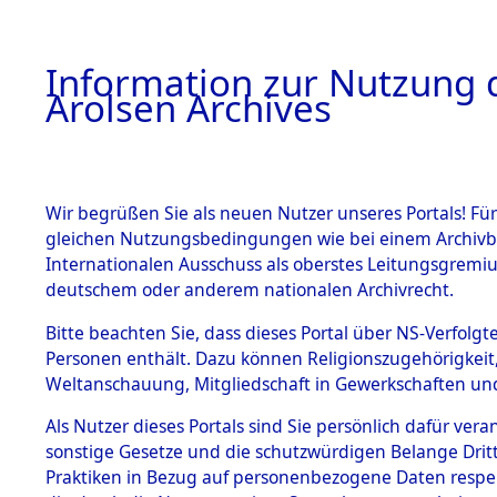
a
A
Information zur Nutzung d
Arolsen Archives
HOME
BESTANDSBESCHREIBUNG
ARCHIVAL
Wir begrüßen Sie als neuen Nutzer unseres Portals! Für
gleichen Nutzungsbedingungen wie bei einem Archivbe
BILD
Internationalen Ausschuss als oberstes Leitungsgremiu
deutschem oder anderem nationalen Archivrecht.
Nordrhein-Westfal
BESTÄNDE
Bitte beachten Sie, dass dieses Portal über NS-Verfolgte
Kreis Kempen-Krefe
Personen enthält. Dazu können Religionszugehörigkeit,
0012 (101103964)
Weltanschauung, Mitgliedschaft in Gewerkschaften und 
1.
Inhaftierungsdoku
mente
Als Nutzer dieses Portals sind Sie persönlich dafür vera
sonstige Gesetze und die schutzwürdigen Belange Drit
5. Verschiedenes
Praktiken in Bezug auf personenbezogene Daten respekti
5.3