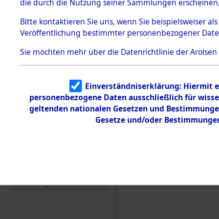
die durch die Nutzung seiner Sammlungen erscheinen,
Todesmärsche
5.3.1 Alliierte
Bitte
kontaktieren
Sie uns, wenn Sie beispielsweiser a
Erhebungen
Veröffentlichung bestimmter personenbezogener Date
zu
Todesmärsch
en
Sie möchten mehr über die Datenrichtlinie der Arolsen
5.3.2
Versuchte
Identifizierun
Einverständniserklärung: Hiermit e
g
Einen Kommentar schr
personenbezogene Daten ausschließlich für wiss
5.3.3
Todesmärsch
geltenden nationalen Gesetzen und Bestimmungen 
Westfalen 0012 (1011
e /
Gesetze und/oder Bestimmungen 
Identifikation
unbekannter
Toter
5.3.5
Grabermittlu
ng /
Friedhofsplän
e