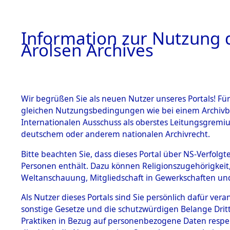
a
A
Information zur Nutzung d
Arolsen Archives
HOME
BESTANDSBESCHREIBUNG
ARCHIVAL
Wir begrüßen Sie als neuen Nutzer unseres Portals! Für
gleichen Nutzungsbedingungen wie bei einem Archivbe
BILD
Internationalen Ausschuss als oberstes Leitungsgremiu
deutschem oder anderem nationalen Archivrecht.
Nordrhein-Westfal
BESTÄNDE
Bitte beachten Sie, dass dieses Portal über NS-Verfolgte
0052 (101104804
Personen enthält. Dazu können Religionszugehörigkeit,
Weltanschauung, Mitgliedschaft in Gewerkschaften und 
1.
Inhaftierungsdoku
mente
Als Nutzer dieses Portals sind Sie persönlich dafür vera
sonstige Gesetze und die schutzwürdigen Belange Drit
5. Verschiedenes
Praktiken in Bezug auf personenbezogene Daten respekti
5.3