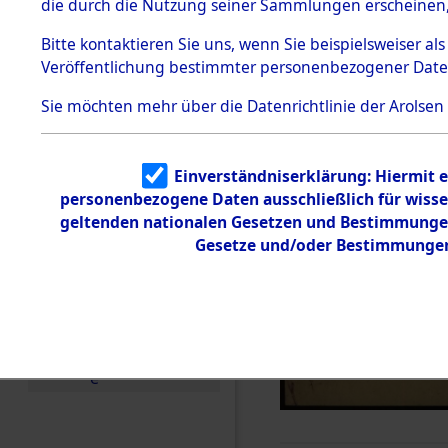
die durch die Nutzung seiner Sammlungen erscheinen,
Todesmärsche
5.3.1 Alliierte
Bitte
kontaktieren
Sie uns, wenn Sie beispielsweiser a
Erhebungen
Veröffentlichung bestimmter personenbezogener Date
zu
Todesmärsch
en
Sie möchten mehr über die Datenrichtlinie der Arolsen
5.3.2
Versuchte
Identifizierun
Einverständniserklärung: Hiermit e
g
personenbezogene Daten ausschließlich für wiss
5.3.3
Todesmärsch
geltenden nationalen Gesetzen und Bestimmungen 
e /
Gesetze und/oder Bestimmungen 
Identifikation
unbekannter
Toter
5.3.5
Grabermittlu
ng /
Friedhofsplän
e