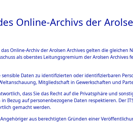
a
A
es Online-Archivs der Arolse
DIGITAL COLLEC
r das Online-Archiv der Arolsen Archives gelten die gleiche
HIVALE
ÜBERSICHT
BILD
sschuss als oberstes Leitungsgremium der Arolsen Archives 
e sensible Daten zu identifizierten oder identifizierbaren Pe
Weltanschauung, Mitgliedschaft in Gewerkschaften und Partei
Kreis Flensburg
0094 (101105470)
antwortlich, dass Sie das Recht auf die Privatsphäre und sons
 in Bezug auf personenbezogene Daten respektieren. Der ITS k
rtlich gemacht werden.
ls Angehöriger aus berechtigten Gründen einer Veröffentlic