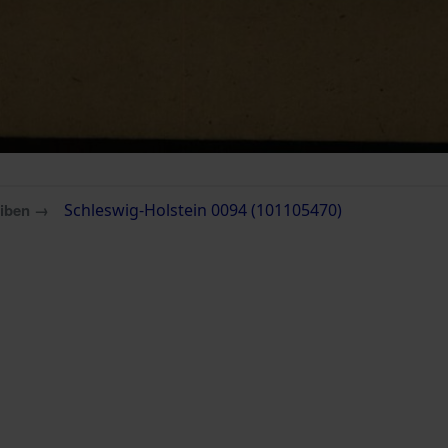
eiben →
Schleswig-Holstein 0094 (101105470)