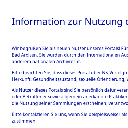
Information zur Nutzung d
Wir begrüßen Sie als neuen Nutzer unseres Portals! Fü
HOME
BESTANDSBESCHREIBUNG
ARC
Bad Arolsen. Sie wurden durch den Internationalen Au
anderem nationalen Archivrecht.
Bitte beachten Sie, dass dieses Portal über NS-Verfolgt
Herkunft, Gesundheitszustand, sexuelle Orientierung, 
Schleswig-Holstein
BESTÄNDE
Als Nutzer dieses Portals sind Sie persönlich dafür ver
oder Betroffener sowie allgemein anerkannte Praktiken
1.
die Nutzung seiner Sammlungen erscheinen, verantwo
Inhaftierungsdoku
mente
Bitte
kontaktieren
Sie uns, wenn Sie beispielsweiser a
5. Verschiedenes
zustimmen.
5.3