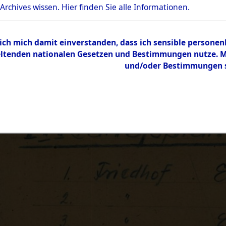
 Archives wissen.
Hier
finden Sie alle Informationen.
 ich mich damit einverstanden, dass ich sensible persone
tenden nationalen Gesetzen und Bestimmungen nutze. Mir
und/oder Bestimmungen st