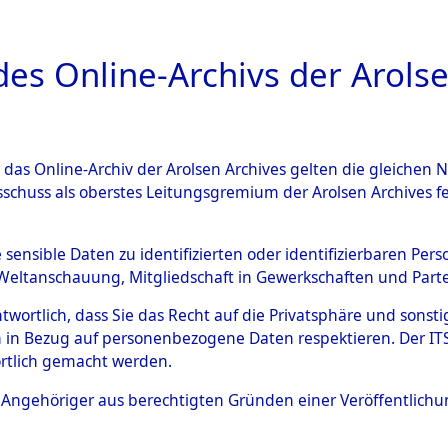
a
A
es Online-Archivs der Arolse
DIGITAL COLLEC
r das Online-Archiv der Arolsen Archives gelten die gleiche
HIVALE
ÜBERSICHT
BILD
sschuss als oberstes Leitungsgremium der Arolsen Archives 
e sensible Daten zu identifizierten oder identifizierbaren Pe
Weltanschauung, Mitgliedschaft in Gewerkschaften und Partei
de Kreise und verschiedene Orte
Verschiedene Orte 
antwortlich, dass Sie das Recht auf die Privatsphäre und sons
 in Bezug auf personenbezogene Daten respektieren. Der ITS k
rtlich gemacht werden.
ls Angehöriger aus berechtigten Gründen einer Veröffentlic