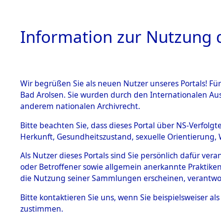
Information zur Nutzung d
Wir begrüßen Sie als neuen Nutzer unseres Portals! Fü
HOME
BESTANDSBESCHREIBUNG
ARC
Bad Arolsen. Sie wurden durch den Internationalen Au
anderem nationalen Archivrecht.
Bitte beachten Sie, dass dieses Portal über NS-Verfolgt
Herkunft, Gesundheitszustand, sexuelle Orientierung, 
Nicht zu ermitteln
BESTÄNDE
Als Nutzer dieses Portals sind Sie persönlich dafür ver
oder Betroffener sowie allgemein anerkannte Praktiken
1.
die Nutzung seiner Sammlungen erscheinen, verantwo
Inhaftierungsdoku
mente
Bitte
kontaktieren
Sie uns, wenn Sie beispielsweiser a
5. Verschiedenes
zustimmen.
5.3