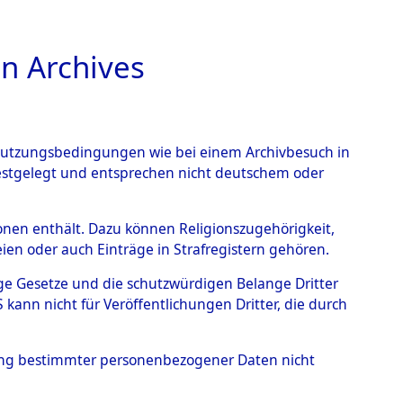
n Archives
TIONS ONLINE
n Nutzungsbedingungen wie bei einem Archivbesuch in
festgelegt und entsprechen nicht deutschem oder
rsonen enthält. Dazu können Religionszugehörigkeit,
en oder auch Einträge in Strafregistern gehören.
A-Z
0001 (101105850)
tige Gesetze und die schutzwürdigen Belange Dritter
ann nicht für Veröffentlichungen Dritter, die durch
hung bestimmter personenbezogener Daten nicht