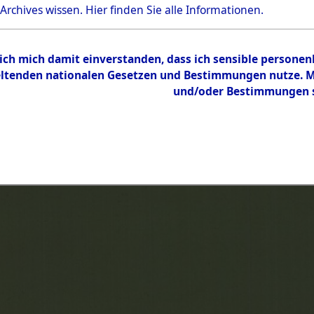
 Archives wissen.
Hier
finden Sie alle Informationen.
 ich mich damit einverstanden, dass ich sensible persone
tenden nationalen Gesetzen und Bestimmungen nutze. Mir
und/oder Bestimmungen st