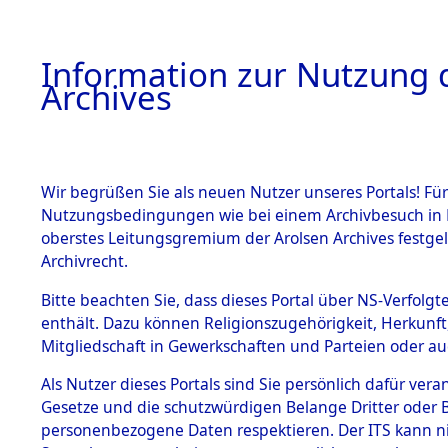
Information zur Nutzung d
Archives
HOME
BESTANDSBESCHREIBUNG
ARCHIVAL
Wir begrüßen Sie als neuen Nutzer unseres Portals! Für
Nutzungsbedingungen wie bei einem Archivbesuch in B
oberstes Leitungsgremium der Arolsen Archives festg
Archivrecht.
BESTÄNDE
Bitte beachten Sie, dass dieses Portal über NS-Verfolgte
Bayern
→
enthält. Dazu können Religionszugehörigkeit, Herkunf
Mitgliedschaft in Gewerkschaften und Parteien oder auc
1.
Inhaftierungsdoku
mente
Als Nutzer dieses Portals sind Sie persönlich dafür vera
Gesetze und die schutzwürdigen Belange Dritter oder B
5. Verschiedenes
personenbezogene Daten respektieren. Der ITS kann nic
5.3