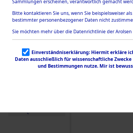
Sammlungen erscheinen, verantwortlich gemacht wer
Todesmärsche
5.3.1 Alliierte
Bitte
kontaktieren
Sie uns, wenn Sie beispielsweiser al
Erhebungen
bestimmter personenbezogener Daten nicht zustimme
zu
Todesmärsch
en
Sie möchten mehr über die Datenrichtlinie der Arolsen
5.3.2
Versuchte
Identifizierun
Einverständniserklärung: Hiermit erkläre i
g
Daten ausschließlich für wissenschaftliche Zweck
5.3.3
Todesmärsch
und Bestimmungen nutze. Mir ist bewuss
e /
Identifikation
unbekannter
Toter
5.3.5
Grabermittlu
ng /
Friedhofsplän
e