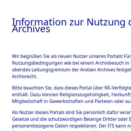
Information zur Nutzung d
Archives
HOME
BESTANDSBESCHREIBUNG
ARCHIVAL
Wir begrüßen Sie als neuen Nutzer unseres Portals! Für
Nutzungsbedingungen wie bei einem Archivbesuch in B
oberstes Leitungsgremium der Arolsen Archives festg
Archivrecht.
BESTÄNDE
Bitte beachten Sie, dass dieses Portal über NS-Verfolgte
Bayern
→
enthält. Dazu können Religionszugehörigkeit, Herkunf
Mitgliedschaft in Gewerkschaften und Parteien oder auc
1.
Inhaftierungsdoku
mente
Als Nutzer dieses Portals sind Sie persönlich dafür vera
Gesetze und die schutzwürdigen Belange Dritter oder B
5. Verschiedenes
personenbezogene Daten respektieren. Der ITS kann nic
5.3