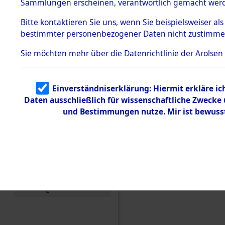
Sammlungen erscheinen, verantwortlich gemacht wer
Todesmärsche
5.3.1 Alliierte
Bitte
kontaktieren
Sie uns, wenn Sie beispielsweiser al
Erhebungen
bestimmter personenbezogener Daten nicht zustimme
zu
Todesmärsch
en
Sie möchten mehr über die Datenrichtlinie der Arolsen
5.3.2
Versuchte
Identifizierun
Einverständniserklärung: Hiermit erkläre i
g
Daten ausschließlich für wissenschaftliche Zweck
5.3.3
Todesmärsch
und Bestimmungen nutze. Mir ist bewuss
e /
Identifikation
unbekannter
Toter
5.3.5
Grabermittlu
ng /
Friedhofsplän
e