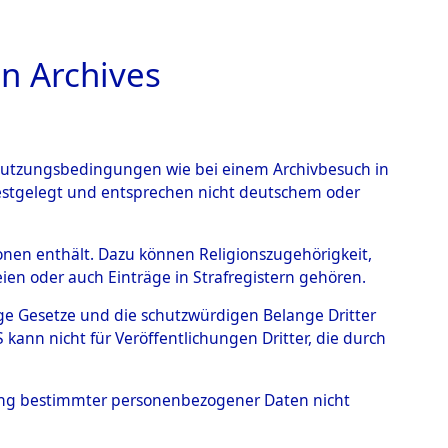
n Archives
TIONS ONLINE
n Nutzungsbedingungen wie bei einem Archivbesuch in
CHT
BILD
festgelegt und entsprechen nicht deutschem oder
rsonen enthält. Dazu können Religionszugehörigkeit,
en oder auch Einträge in Strafregistern gehören.
tige Gesetze und die schutzwürdigen Belange Dritter
eld
ann nicht für Veröffentlichungen Dritter, die durch
hung bestimmter personenbezogener Daten nicht