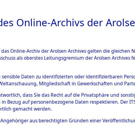
a
A
es Online-Archivs der Arolse
DIGITAL COLLEC
r das Online-Archiv der Arolsen Archives gelten die gleiche
ESCHREIBUNG
ARCHIVALE
INHALT
ÜBERSI
sschuss als oberstes Leitungsgremium der Arolsen Archives 
Kreis Marktheidenfeld
e sensible Daten zu identifizierten oder identifizierbaren Pe
Weltanschauung, Mitgliedschaft in Gewerkschaften und Partei
antwortlich, dass Sie das Recht auf die Privatsphäre und sons
Kreis Marktheidenf
 in Bezug auf personenbezogene Daten respektieren. Der ITS k
rtlich gemacht werden.
ls Angehöriger aus berechtigten Gründen einer Veröffentlic
Übergeordnetes
Bayern
Dokument