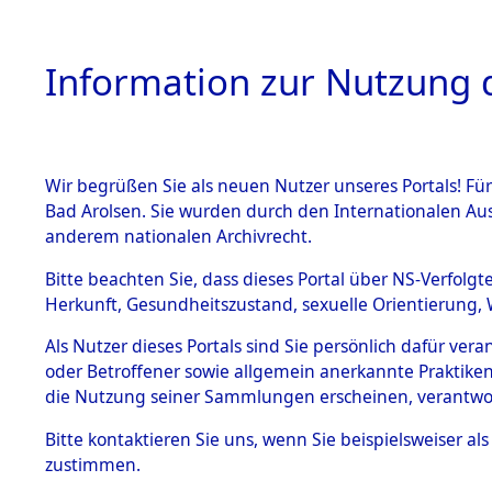
Information zur Nutzung d
Wir begrüßen Sie als neuen Nutzer unseres Portals! Fü
HOME
BESTANDSB
Bad Arolsen. Sie wurden durch den Internationalen Au
anderem nationalen Archivrecht.
BESTÄNDE
Bayern
→
Bitte beachten Sie, dass dieses Portal über NS-Verfolgt
Herkunft, Gesundheitszustand, sexuelle Orientierung, 
1.
Inhaftierungsdoku
Als Nutzer dieses Portals sind Sie persönlich dafür ver
mente
oder Betroffener sowie allgemein anerkannte Praktiken
5. Verschiedenes
die Nutzung seiner Sammlungen erscheinen, verantwo
5.3
Bitte
kontaktieren
Sie uns, wenn Sie beispielsweiser a
Todesmärsche
zustimmen.
5.3.1 Alliierte
Erhebungen