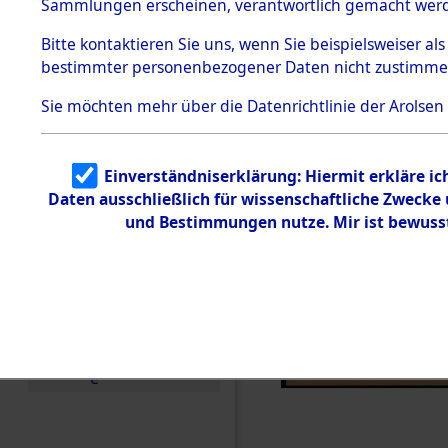
Sammlungen erscheinen, verantwortlich gemacht wer
Todesmärsche
5.3.1 Alliierte
Bitte
kontaktieren
Sie uns, wenn Sie beispielsweiser al
Erhebungen
bestimmter personenbezogener Daten nicht zustimme
zu
Todesmärsch
en
Sie möchten mehr über die Datenrichtlinie der Arolsen
5.3.2
Versuchte
Identifizierun
Einverständniserklärung: Hiermit erkläre i
g
Daten ausschließlich für wissenschaftliche Zweck
5.3.3
Todesmärsch
und Bestimmungen nutze. Mir ist bewuss
e /
Identifikation
unbekannter
Toter
5.3.5
Grabermittlu
ng /
Friedhofsplän
e