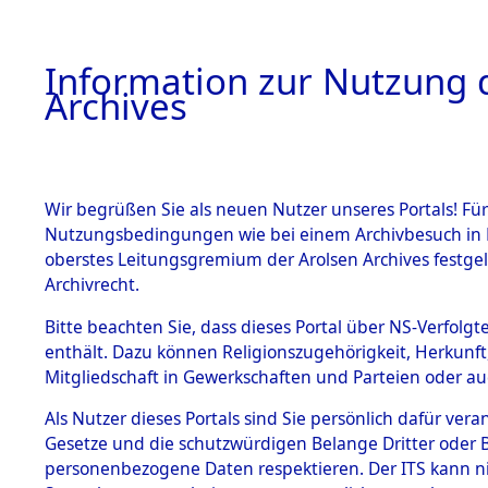
Information zur Nutzung d
Archives
HOME
BESTANDSBESCHREIBUNG
ARCHIVAL
Wir begrüßen Sie als neuen Nutzer unseres Portals! Für
Nutzungsbedingungen wie bei einem Archivbesuch in B
oberstes Leitungsgremium der Arolsen Archives festg
Archivrecht.
BESTÄNDE
Bitte beachten Sie, dass dieses Portal über NS-Verfolgte
Niedersac
enthält. Dazu können Religionszugehörigkeit, Herkunf
Mitgliedschaft in Gewerkschaften und Parteien oder auc
1.
Gandersh
Inhaftierungsdoku
mente
Als Nutzer dieses Portals sind Sie persönlich dafür vera
Gesetze und die schutzwürdigen Belange Dritter oder B
5. Verschiedenes
personenbezogene Daten respektieren. Der ITS kann nic
5.3