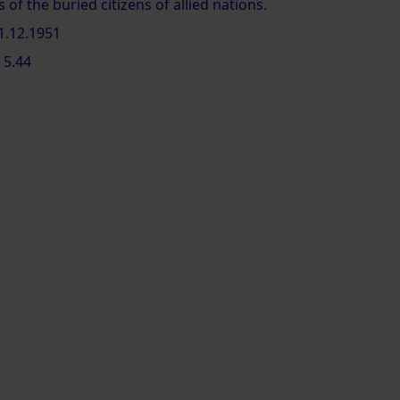
s of the buried citizens of allied nations.
31.12.1951
 5.44