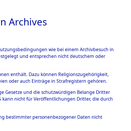
n Archives
TIONS ONLINE
n Nutzungsbedingungen wie bei einem Archivbesuch in
CHT
BILD
festgelegt und entsprechen nicht deutschem oder
er Weser
rsonen enthält. Dazu können Religionszugehörigkeit,
en oder auch Einträge in Strafregistern gehören.
tige Gesetze und die schutzwürdigen Belange Dritter
 der Weser
ann nicht für Veröffentlichungen Dritter, die durch
hung bestimmter personenbezogener Daten nicht
sen