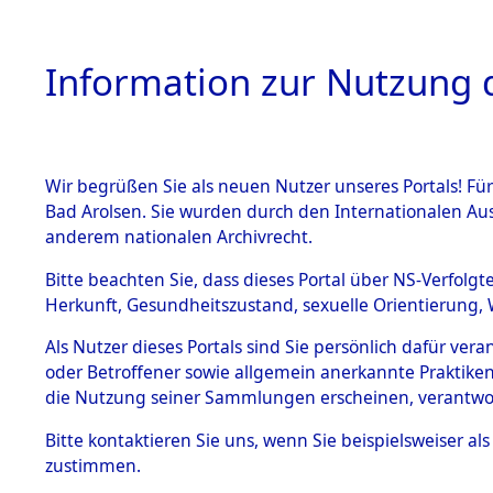
Information zur Nutzung d
Wir begrüßen Sie als neuen Nutzer unseres Portals! Fü
HOME
BESTANDSB
Bad Arolsen. Sie wurden durch den Internationalen Au
anderem nationalen Archivrecht.
BESTÄNDE
Niedersac
Bitte beachten Sie, dass dieses Portal über NS-Verfolgt
Herkunft, Gesundheitszustand, sexuelle Orientierung, 
1.
Inhaftierungsdoku
Als Nutzer dieses Portals sind Sie persönlich dafür ver
mente
oder Betroffener sowie allgemein anerkannte Praktiken
5. Verschiedenes
die Nutzung seiner Sammlungen erscheinen, verantwo
5.3
Bitte
kontaktieren
Sie uns, wenn Sie beispielsweiser a
Todesmärsche
zustimmen.
5.3.1 Alliierte
Erhebungen