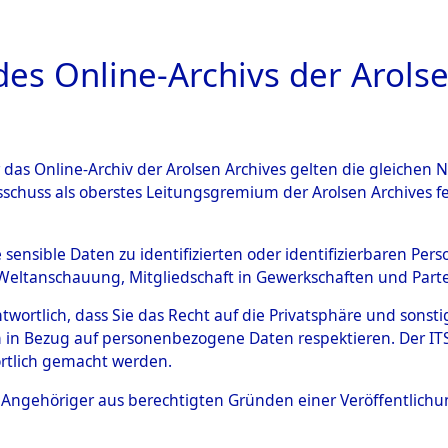
a
A
es Online-Archivs der Arolse
DIGITAL COLLEC
r das Online-Archiv der Arolsen Archives gelten die gleiche
ESCHREIBUNG
ARCHIVALE
INHALT
ÜBERSI
sschuss als oberstes Leitungsgremium der Arolsen Archives 
hsen
→
Kreis Nienburg an d
e sensible Daten zu identifizierten oder identifizierbaren Pe
Weltanschauung, Mitgliedschaft in Gewerkschaften und Partei
antwortlich, dass Sie das Recht auf die Privatsphäre und sons
Kreis Nienburg an
 in Bezug auf personenbezogene Daten respektieren. Der ITS k
rtlich gemacht werden.
ls Angehöriger aus berechtigten Gründen einer Veröffentlic
Übergeordnetes
Niedersach
Dokument