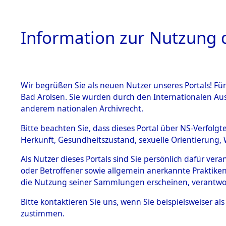
Information zur Nutzung d
Wir begrüßen Sie als neuen Nutzer unseres Portals! Fü
HOME
BESTANDSB
Bad Arolsen. Sie wurden durch den Internationalen Au
anderem nationalen Archivrecht.
BESTÄNDE
Niedersac
Bitte beachten Sie, dass dieses Portal über NS-Verfolgt
Herkunft, Gesundheitszustand, sexuelle Orientierung, 
1.
Inhaftierungsdoku
Als Nutzer dieses Portals sind Sie persönlich dafür ver
mente
oder Betroffener sowie allgemein anerkannte Praktiken
5. Verschiedenes
die Nutzung seiner Sammlungen erscheinen, verantwo
5.3
Bitte
kontaktieren
Sie uns, wenn Sie beispielsweiser a
Todesmärsche
zustimmen.
5.3.1 Alliierte
Erhebungen