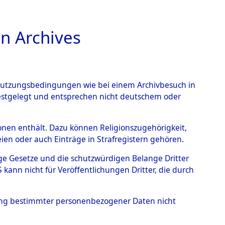
n Archives
TIONS ONLINE
n Nutzungsbedingungen wie bei einem Archivbesuch in
CHT
BILD
festgelegt und entsprechen nicht deutschem oder
rsonen enthält. Dazu können Religionszugehörigkeit,
en oder auch Einträge in Strafregistern gehören.
tige Gesetze und die schutzwürdigen Belange Dritter
ann nicht für Veröffentlichungen Dritter, die durch
hung bestimmter personenbezogener Daten nicht
sen