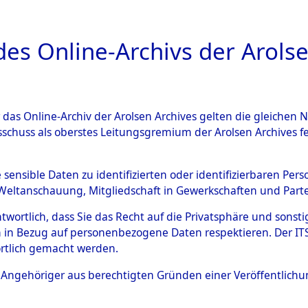
a
A
es Online-Archivs der Arolse
DIGITAL COLLEC
r das Online-Archiv der Arolsen Archives gelten die gleiche
ESCHREIBUNG
ARCHIVALE
INHALT
ÜBERSI
sschuss als oberstes Leitungsgremium der Arolsen Archives 
hsen
→
Kreis Vechta
e sensible Daten zu identifizierten oder identifizierbaren Pe
Weltanschauung, Mitgliedschaft in Gewerkschaften und Partei
antwortlich, dass Sie das Recht auf die Privatsphäre und sons
Kreis Vechta
 in Bezug auf personenbezogene Daten respektieren. Der ITS k
rtlich gemacht werden.
ls Angehöriger aus berechtigten Gründen einer Veröffentlic
Übergeordnetes
Niedersach
Dokument