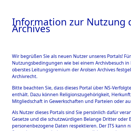
Information zur Nutzung d
Archives
HOME
BESTANDSBESCHREIBUNG
ARCHIVAL
Wir begrüßen Sie als neuen Nutzer unseres Portals! Für
Nutzungsbedingungen wie bei einem Archivbesuch in B
oberstes Leitungsgremium der Arolsen Archives festg
Archivrecht.
BESTÄNDE
Bitte beachten Sie, dass dieses Portal über NS-Verfolgte
Rheinland-
enthält. Dazu können Religionszugehörigkeit, Herkunf
Mitgliedschaft in Gewerkschaften und Parteien oder auc
1.
Inhaftierungsdoku
mente
Als Nutzer dieses Portals sind Sie persönlich dafür vera
Gesetze und die schutzwürdigen Belange Dritter oder B
5. Verschiedenes
personenbezogene Daten respektieren. Der ITS kann nic
5.3