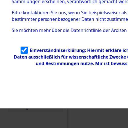
Sammlungen erscheinen, verantwortlich gemacht wer
Todesmärsche
5.3.1 Alliierte
Bitte
kontaktieren
Sie uns, wenn Sie beispielsweiser al
Erhebungen
bestimmter personenbezogener Daten nicht zustimme
zu
Todesmärsch
en
Sie möchten mehr über die Datenrichtlinie der Arolsen
5.3.2
Versuchte
Identifizierun
Einverständniserklärung: Hiermit erkläre i
g
Daten ausschließlich für wissenschaftliche Zweck
5.3.3
Todesmärsch
und Bestimmungen nutze. Mir ist bewuss
e /
Identifikation
unbekannter
Toter
5.3.5
Grabermittlu
ng /
Friedhofsplän
e