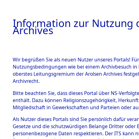
Information zur Nutzung d
Archives
HOME
BESTANDSBESCHREIBUNG
ARCHIVAL
Wir begrüßen Sie als neuen Nutzer unseres Portals! Für
Nutzungsbedingungen wie bei einem Archivbesuch in B
oberstes Leitungsgremium der Arolsen Archives festg
Archivrecht.
BESTÄNDE
Bitte beachten Sie, dass dieses Portal über NS-Verfolgte
Baden-Wü
enthält. Dazu können Religionszugehörigkeit, Herkunf
Mitgliedschaft in Gewerkschaften und Parteien oder auc
1.
Backnang
Inhaftierungsdoku
mente
Als Nutzer dieses Portals sind Sie persönlich dafür vera
Gesetze und die schutzwürdigen Belange Dritter oder B
5. Verschiedenes
personenbezogene Daten respektieren. Der ITS kann nic
5.3