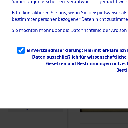
Sammlungen erscheinen, verantwortlich gemacht wer
Todesmärsche
5.3.1 Alliierte
Bitte
kontaktieren
Sie uns, wenn Sie beispielsweiser al
Erhebungen
bestimmter personenbezogener Daten nicht zustimme
zu
Todesmärsch
en
Sie möchten mehr über die Datenrichtlinie der Arolsen
5.3.2
Versuchte
Identifizierun
Einverständniserklärung: Hiermit erkläre ich
g
Daten ausschließlich für wissenschaftlic
5.3.3
Todesmärsch
Gesetzen und Bestimmungen nutze. M
e /
Best
Identifikation
unbekannter
Toter
5.3.5
Grabermittlu
ng /
Friedhofsplän
e