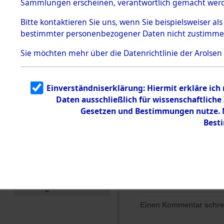
Sammlungen erscheinen, verantwortlich gemacht wer
Todesmärsche
5.3.1 Alliierte
Bitte
kontaktieren
Sie uns, wenn Sie beispielsweiser al
Erhebungen
bestimmter personenbezogener Daten nicht zustimme
zu
Todesmärsch
en
Sie möchten mehr über die Datenrichtlinie der Arolsen
5.3.2
Versuchte
Identifizierun
Einverständniserklärung: Hiermit erkläre ich
g
Daten ausschließlich für wissenschaftlic
5.3.3
Todesmärsch
Gesetzen und Bestimmungen nutze. M
e /
Best
Identifikation
unbekannter
Toter
5.3.5
Grabermittlu
ng /
Friedhofsplän
e
Einen Kommentar schr