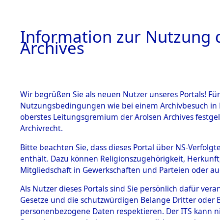
Information zur Nutzung d
Archives
HOME
BESTANDSBESCHREIBUNG
ARCHIVAL
Wir begrüßen Sie als neuen Nutzer unseres Portals! Für
Nutzungsbedingungen wie bei einem Archivbesuch in B
oberstes Leitungsgremium der Arolsen Archives festg
Archivrecht.
BESTÄNDE
Bitte beachten Sie, dass dieses Portal über NS-Verfolgte
Baden-Wü
enthält. Dazu können Religionszugehörigkeit, Herkunf
Mitgliedschaft in Gewerkschaften und Parteien oder auc
1.
Bruchsal
Inhaftierungsdoku
mente
Als Nutzer dieses Portals sind Sie persönlich dafür vera
Gesetze und die schutzwürdigen Belange Dritter oder B
5. Verschiedenes
personenbezogene Daten respektieren. Der ITS kann nic
5.3