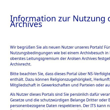
Information zur Nutzung d
Archives
HOME
BESTANDSBESCHREIBUNG
ARCHIVAL
Wir begrüßen Sie als neuen Nutzer unseres Portals! Für
Nutzungsbedingungen wie bei einem Archivbesuch in B
oberstes Leitungsgremium der Arolsen Archives festg
Archivrecht.
BESTÄNDE
Bitte beachten Sie, dass dieses Portal über NS-Verfolgte
Baden-Wü
enthält. Dazu können Religionszugehörigkeit, Herkunf
Mitgliedschaft in Gewerkschaften und Parteien oder auc
1.
Buchen
→
Inhaftierungsdoku
mente
Als Nutzer dieses Portals sind Sie persönlich dafür vera
Gesetze und die schutzwürdigen Belange Dritter oder B
5. Verschiedenes
personenbezogene Daten respektieren. Der ITS kann nic
5.3