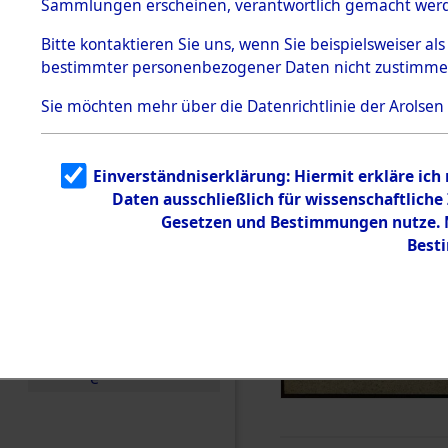
Sammlungen erscheinen, verantwortlich gemacht wer
Todesmärsche
5.3.1 Alliierte
Bitte
kontaktieren
Sie uns, wenn Sie beispielsweiser al
Erhebungen
bestimmter personenbezogener Daten nicht zustimme
zu
Todesmärsch
en
Sie möchten mehr über die Datenrichtlinie der Arolsen
5.3.2
Versuchte
Identifizierun
Einverständniserklärung: Hiermit erkläre ich
g
Daten ausschließlich für wissenschaftlic
5.3.3
Todesmärsch
Gesetzen und Bestimmungen nutze. M
e /
Best
Identifikation
unbekannter
Toter
5.3.5
Grabermittlu
ng /
Friedhofsplän
e