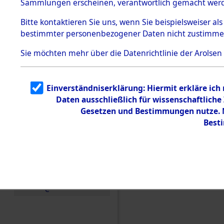
Sammlungen erscheinen, verantwortlich gemacht wer
Todesmärsche
5.3.1 Alliierte
Bitte
kontaktieren
Sie uns, wenn Sie beispielsweiser al
Erhebungen
bestimmter personenbezogener Daten nicht zustimme
zu
Todesmärsch
en
Sie möchten mehr über die Datenrichtlinie der Arolsen
5.3.2
Versuchte
Identifizierun
Einverständniserklärung: Hiermit erkläre ich
g
Daten ausschließlich für wissenschaftlic
5.3.3
Todesmärsch
Gesetzen und Bestimmungen nutze. M
e /
Best
Identifikation
unbekannter
Toter
5.3.5
Einen Kommentar schr
Grabermittlu
ng /
Friedhofsplän
e