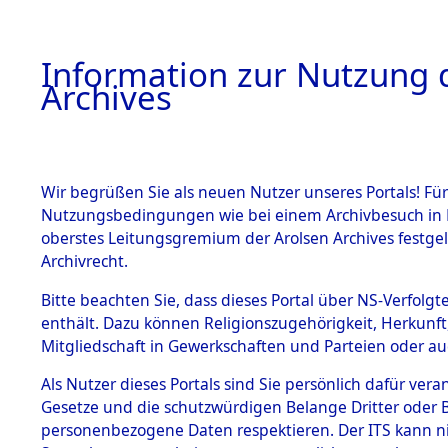
Information zur Nutzung d
Archives
HOME
BESTANDSBESCHREIBUNG
ARCHIVAL
Wir begrüßen Sie als neuen Nutzer unseres Portals! Für
Nutzungsbedingungen wie bei einem Archivbesuch in B
oberstes Leitungsgremium der Arolsen Archives festg
Archivrecht.
BESTÄNDE
Bitte beachten Sie, dass dieses Portal über NS-Verfolgte
Baden-Wü
enthält. Dazu können Religionszugehörigkeit, Herkunf
Mitgliedschaft in Gewerkschaften und Parteien oder auc
1.
Buchen
→
Inhaftierungsdoku
mente
Als Nutzer dieses Portals sind Sie persönlich dafür vera
Gesetze und die schutzwürdigen Belange Dritter oder B
5. Verschiedenes
personenbezogene Daten respektieren. Der ITS kann nic
5.3