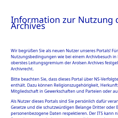
Information zur Nutzung d
Archives
HOME
BESTANDSBESCHREIBUNG
ARCHIVAL
Wir begrüßen Sie als neuen Nutzer unseres Portals! Für
Nutzungsbedingungen wie bei einem Archivbesuch in B
oberstes Leitungsgremium der Arolsen Archives festg
Archivrecht.
BESTÄNDE
Bitte beachten Sie, dass dieses Portal über NS-Verfolgte
Baden-Wü
enthält. Dazu können Religionszugehörigkeit, Herkunf
Mitgliedschaft in Gewerkschaften und Parteien oder auc
1.
Buchen
→
Inhaftierungsdoku
mente
Als Nutzer dieses Portals sind Sie persönlich dafür vera
Gesetze und die schutzwürdigen Belange Dritter oder B
5. Verschiedenes
personenbezogene Daten respektieren. Der ITS kann nic
5.3