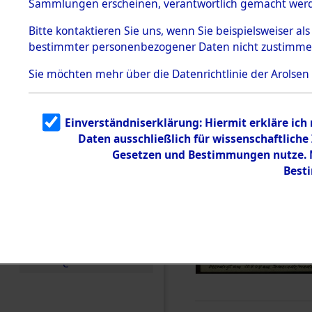
Sammlungen erscheinen, verantwortlich gemacht wer
Todesmärsche
5.3.1 Alliierte
Bitte
kontaktieren
Sie uns, wenn Sie beispielsweiser al
Erhebungen
bestimmter personenbezogener Daten nicht zustimme
zu
Todesmärsch
en
Sie möchten mehr über die Datenrichtlinie der Arolsen
5.3.2
Versuchte
Identifizierun
Einverständniserklärung: Hiermit erkläre ich
g
Daten ausschließlich für wissenschaftlic
5.3.3
Todesmärsch
Gesetzen und Bestimmungen nutze. M
e /
Best
Identifikation
unbekannter
Toter
5.3.5
Grabermittlu
ng /
Friedhofsplän
e