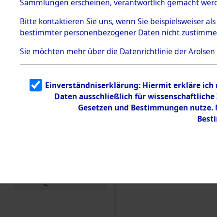
Sammlungen erscheinen, verantwortlich gemacht wer
Todesmärsche
5.3.1 Alliierte
Bitte
kontaktieren
Sie uns, wenn Sie beispielsweiser al
Erhebungen
bestimmter personenbezogener Daten nicht zustimme
zu
Todesmärsch
en
Sie möchten mehr über die Datenrichtlinie der Arolsen
5.3.2
Versuchte
Identifizierun
Einverständniserklärung: Hiermit erkläre ich
g
Daten ausschließlich für wissenschaftlic
5.3.3
Todesmärsch
Gesetzen und Bestimmungen nutze. M
e /
Best
Identifikation
unbekannter
Toter
5.3.5
Einen Kommentar schr
Grabermittlu
ng /
Friedhofsplän
e