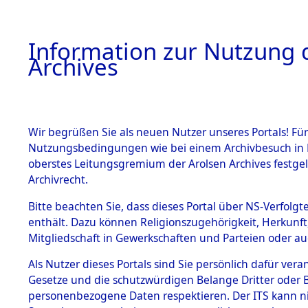
Information zur Nutzung d
Archives
HOME
BESTANDSBESCHREIBUNG
ARCHIVAL
Wir begrüßen Sie als neuen Nutzer unseres Portals! Für
Nutzungsbedingungen wie bei einem Archivbesuch in B
oberstes Leitungsgremium der Arolsen Archives festg
Archivrecht.
BESTÄNDE
Bitte beachten Sie, dass dieses Portal über NS-Verfolgte
Baden-Wü
enthält. Dazu können Religionszugehörigkeit, Herkunf
Mitgliedschaft in Gewerkschaften und Parteien oder auc
1.
Heidelber
Inhaftierungsdoku
mente
Als Nutzer dieses Portals sind Sie persönlich dafür vera
Gesetze und die schutzwürdigen Belange Dritter oder B
5. Verschiedenes
personenbezogene Daten respektieren. Der ITS kann nic
5.3