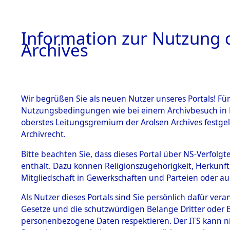
Information zur Nutzung d
Archives
HOME
BESTANDSBESCHREIBUNG
ARCHIVAL
Wir begrüßen Sie als neuen Nutzer unseres Portals! Für
Nutzungsbedingungen wie bei einem Archivbesuch in B
oberstes Leitungsgremium der Arolsen Archives festg
Archivrecht.
BESTÄNDE
Bitte beachten Sie, dass dieses Portal über NS-Verfolgte
Baden-Wü
enthält. Dazu können Religionszugehörigkeit, Herkunf
Mitgliedschaft in Gewerkschaften und Parteien oder auc
1.
Heidelber
Inhaftierungsdoku
mente
Als Nutzer dieses Portals sind Sie persönlich dafür vera
Gesetze und die schutzwürdigen Belange Dritter oder B
5. Verschiedenes
personenbezogene Daten respektieren. Der ITS kann nic
5.3