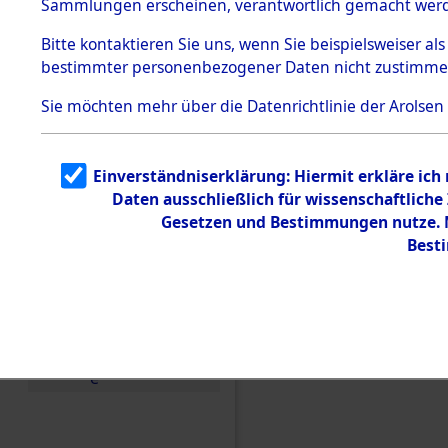
Sammlungen erscheinen, verantwortlich gemacht wer
Todesmärsche
5.3.1 Alliierte
Bitte
kontaktieren
Sie uns, wenn Sie beispielsweiser al
Erhebungen
bestimmter personenbezogener Daten nicht zustimme
zu
Todesmärsch
en
Sie möchten mehr über die Datenrichtlinie der Arolsen
5.3.2
Versuchte
Identifizierun
Einverständniserklärung: Hiermit erkläre ich
g
Daten ausschließlich für wissenschaftlic
5.3.3
Todesmärsch
Gesetzen und Bestimmungen nutze. M
e /
Best
Identifikation
unbekannter
Toter
5.3.5
Einen Kommentar schr
Grabermittlu
ng /
Friedhofsplän
e