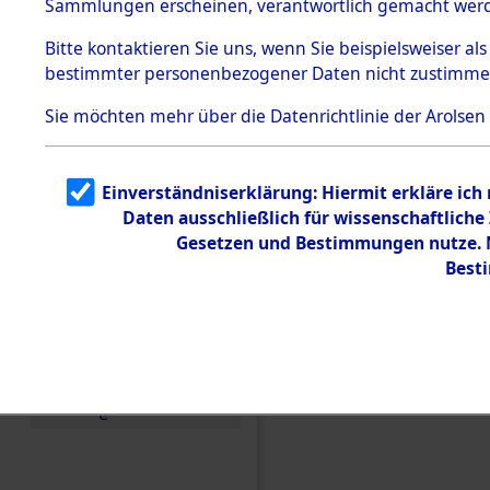
Sammlungen erscheinen, verantwortlich gemacht wer
Todesmärsche
5.3.1 Alliierte
Bitte
kontaktieren
Sie uns, wenn Sie beispielsweiser al
Erhebungen
bestimmter personenbezogener Daten nicht zustimme
zu
Todesmärsch
en
Sie möchten mehr über die Datenrichtlinie der Arolsen
5.3.2
Versuchte
Identifizierun
Einverständniserklärung: Hiermit erkläre ich
g
Daten ausschließlich für wissenschaftlic
5.3.3
Todesmärsch
Gesetzen und Bestimmungen nutze. M
e /
Best
Identifikation
unbekannter
Toter
5.3.5
Einen Kommentar schr
Grabermittlu
ng /
Friedhofsplän
e