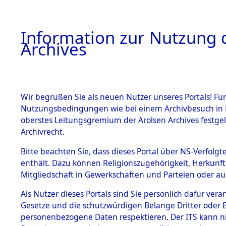
Information zur Nutzung d
Archives
HOME
BESTANDSBESCHREIBUNG
ARCHIVAL
Wir begrüßen Sie als neuen Nutzer unseres Portals! Für
Nutzungsbedingungen wie bei einem Archivbesuch in B
oberstes Leitungsgremium der Arolsen Archives festg
Archivrecht.
BESTÄNDE
Bitte beachten Sie, dass dieses Portal über NS-Verfolgte
Baden-Wü
enthält. Dazu können Religionszugehörigkeit, Herkunf
Mitgliedschaft in Gewerkschaften und Parteien oder auc
1.
Heidelber
Inhaftierungsdoku
mente
Als Nutzer dieses Portals sind Sie persönlich dafür vera
Gesetze und die schutzwürdigen Belange Dritter oder B
5. Verschiedenes
personenbezogene Daten respektieren. Der ITS kann nic
5.3