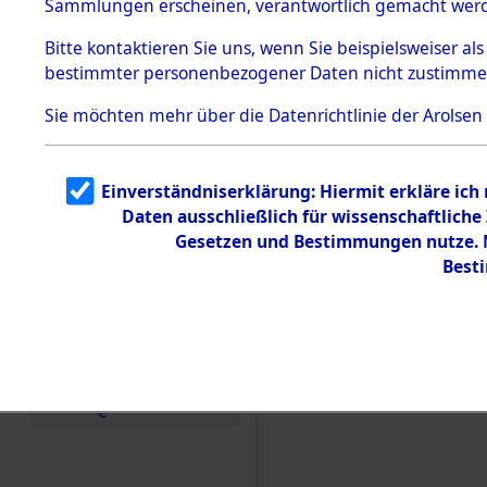
Sammlungen erscheinen, verantwortlich gemacht wer
Todesmärsche
5.3.1 Alliierte
Bitte
kontaktieren
Sie uns, wenn Sie beispielsweiser al
Erhebungen
bestimmter personenbezogener Daten nicht zustimme
zu
Todesmärsch
en
Sie möchten mehr über die Datenrichtlinie der Arolsen
5.3.2
Versuchte
Identifizierun
Einverständniserklärung: Hiermit erkläre ich
g
Daten ausschließlich für wissenschaftlic
5.3.3
Todesmärsch
Gesetzen und Bestimmungen nutze. M
e /
Best
Identifikation
unbekannter
Toter
5.3.5
Einen Kommentar schr
Grabermittlu
ng /
Friedhofsplän
e