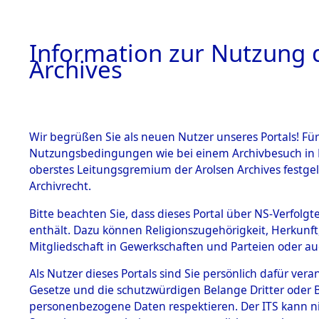
Information zur Nutzung d
Archives
HOME
BESTANDSBESCHREIBUNG
ARCHIVAL
Wir begrüßen Sie als neuen Nutzer unseres Portals! Für
Nutzungsbedingungen wie bei einem Archivbesuch in B
oberstes Leitungsgremium der Arolsen Archives festg
Archivrecht.
BESTÄNDE
Bitte beachten Sie, dass dieses Portal über NS-Verfolgte
Baden-Wü
enthält. Dazu können Religionszugehörigkeit, Herkunf
Mitgliedschaft in Gewerkschaften und Parteien oder auc
1.
Heidenhe
Inhaftierungsdoku
mente
Als Nutzer dieses Portals sind Sie persönlich dafür vera
Gesetze und die schutzwürdigen Belange Dritter oder B
5. Verschiedenes
personenbezogene Daten respektieren. Der ITS kann nic
5.3