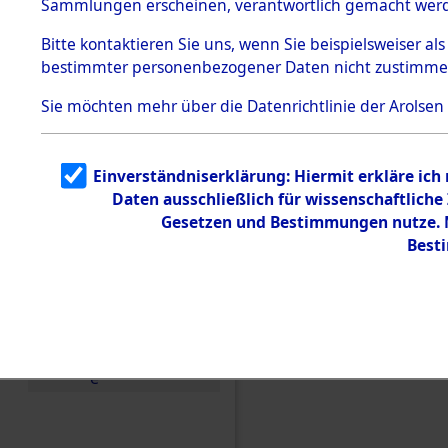
Sammlungen erscheinen, verantwortlich gemacht wer
Todesmärsche
5.3.1 Alliierte
Bitte
kontaktieren
Sie uns, wenn Sie beispielsweiser al
Erhebungen
bestimmter personenbezogener Daten nicht zustimme
zu
Todesmärsch
en
Sie möchten mehr über die Datenrichtlinie der Arolsen
5.3.2
Versuchte
Identifizierun
Einverständniserklärung: Hiermit erkläre ich
g
Daten ausschließlich für wissenschaftlic
5.3.3
Todesmärsch
Gesetzen und Bestimmungen nutze. M
e /
Best
Identifikation
unbekannter
Toter
5.3.5
Einen Kommentar schr
Grabermittlu
ng /
Friedhofsplän
e