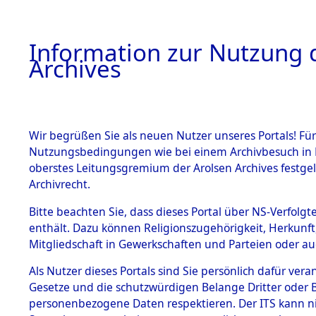
Information zur Nutzung d
Archives
HOME
BESTANDSBESCHREIBUNG
ARCHIVAL
Wir begrüßen Sie als neuen Nutzer unseres Portals! Für
Nutzungsbedingungen wie bei einem Archivbesuch in B
oberstes Leitungsgremium der Arolsen Archives festg
Archivrecht.
BESTÄNDE
Bitte beachten Sie, dass dieses Portal über NS-Verfolgte
Baden-Wü
enthält. Dazu können Religionszugehörigkeit, Herkunf
Mitgliedschaft in Gewerkschaften und Parteien oder auc
1.
Heidenhe
Inhaftierungsdoku
mente
Als Nutzer dieses Portals sind Sie persönlich dafür vera
Gesetze und die schutzwürdigen Belange Dritter oder B
5. Verschiedenes
personenbezogene Daten respektieren. Der ITS kann nic
5.3