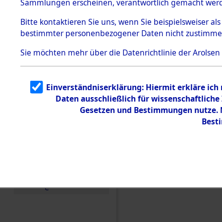
Sammlungen erscheinen, verantwortlich gemacht wer
Todesmärsche
5.3.1 Alliierte
Bitte
kontaktieren
Sie uns, wenn Sie beispielsweiser al
Erhebungen
bestimmter personenbezogener Daten nicht zustimme
zu
Todesmärsch
en
Sie möchten mehr über die Datenrichtlinie der Arolsen
5.3.2
Versuchte
Identifizierun
Einverständniserklärung: Hiermit erkläre ich
g
Daten ausschließlich für wissenschaftlic
5.3.3
Todesmärsch
Gesetzen und Bestimmungen nutze. M
e /
Best
Identifikation
unbekannter
Toter
5.3.5
Einen Kommentar schr
Grabermittlu
ng /
Friedhofsplän
e