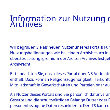
Information zur Nutzung d
Archives
HOME
BESTANDSBESCHREIBUNG
ARCHIVAL
Wir begrüßen Sie als neuen Nutzer unseres Portals! Für
Nutzungsbedingungen wie bei einem Archivbesuch in B
oberstes Leitungsgremium der Arolsen Archives festg
Archivrecht.
BESTÄNDE
Bitte beachten Sie, dass dieses Portal über NS-Verfolgte
Baden-Wü
enthält. Dazu können Religionszugehörigkeit, Herkunf
Mitgliedschaft in Gewerkschaften und Parteien oder auc
1.
Heilbronn
Inhaftierungsdoku
mente
Als Nutzer dieses Portals sind Sie persönlich dafür vera
Gesetze und die schutzwürdigen Belange Dritter oder B
5. Verschiedenes
personenbezogene Daten respektieren. Der ITS kann nic
5.3