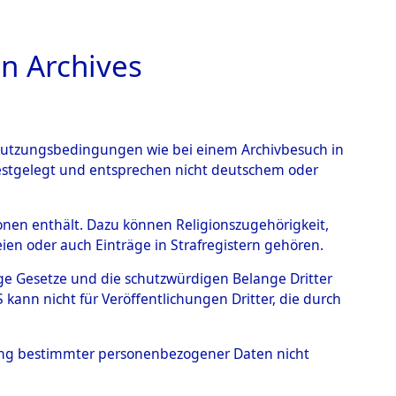
n Archives
TIONS ONLINE
n Nutzungsbedingungen wie bei einem Archivbesuch in
festgelegt und entsprechen nicht deutschem oder
→
0106 (101099248)
rsonen enthält. Dazu können Religionszugehörigkeit,
en oder auch Einträge in Strafregistern gehören.
tige Gesetze und die schutzwürdigen Belange Dritter
ann nicht für Veröffentlichungen Dritter, die durch
hung bestimmter personenbezogener Daten nicht
ttemberg