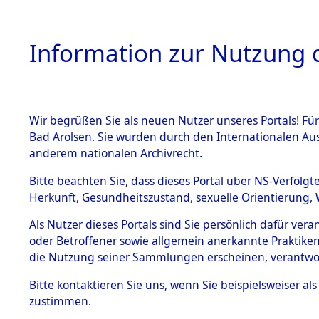
Information zur Nutzung d
Wir begrüßen Sie als neuen Nutzer unseres Portals! Fü
HOME
BESTANDSB
Bad Arolsen. Sie wurden durch den Internationalen Au
anderem nationalen Archivrecht.
BESTÄNDE
Baden-Wü
Bitte beachten Sie, dass dieses Portal über NS-Verfolgt
Herkunft, Gesundheitszustand, sexuelle Orientierung, 
1.
Inhaftierungsdoku
Als Nutzer dieses Portals sind Sie persönlich dafür ver
mente
oder Betroffener sowie allgemein anerkannte Praktiken
5. Verschiedenes
die Nutzung seiner Sammlungen erscheinen, verantwo
5.3
Bitte
kontaktieren
Sie uns, wenn Sie beispielsweiser a
Todesmärsche
zustimmen.
5.3.1 Alliierte
Erhebungen