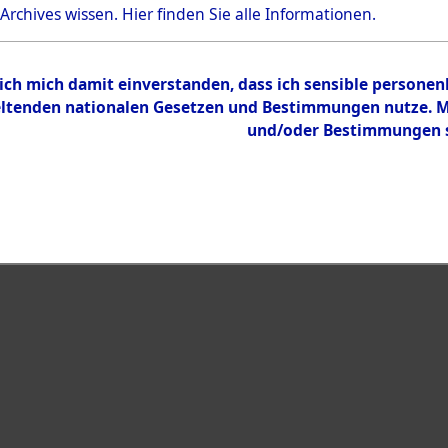
 Archives wissen.
Hier
finden Sie alle Informationen.
Inhalt
Zur Übersicht
 ich mich damit einverstanden, dass ich sensible persone
tenden nationalen Gesetzen und Bestimmungen nutze. Mir
und/oder Bestimmungen st
eiben →
0106 (101099248)