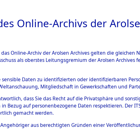
a
A
es Online-Archivs der Arolse
DIGITAL COLLEC
r das Online-Archiv der Arolsen Archives gelten die gleiche
ESCHREIBUNG
ARCHIVALE
ÜBERSICHT
BILD
sschuss als oberstes Leitungsgremium der Arolsen Archives 
rttemberg
→
Kreis Heilbronn
e sensible Daten zu identifizierten oder identifizierbaren Pe
Weltanschauung, Mitgliedschaft in Gewerkschaften und Partei
antwortlich, dass Sie das Recht auf die Privatsphäre und sons
0106 (101099248)
 in Bezug auf personenbezogene Daten respektieren. Der ITS k
rtlich gemacht werden.
ls Angehöriger aus berechtigten Gründen einer Veröffentlic
Übergeordnetes
Baden-Wür
Dokument