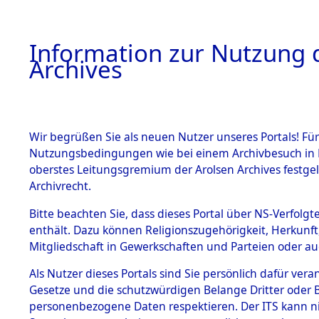
Information zur Nutzung d
Archives
HOME
BESTANDSBESCHREIBUNG
ARCHIVAL
Wir begrüßen Sie als neuen Nutzer unseres Portals! Für
Nutzungsbedingungen wie bei einem Archivbesuch in B
oberstes Leitungsgremium der Arolsen Archives festg
Archivrecht.
BESTÄNDE
Bitte beachten Sie, dass dieses Portal über NS-Verfolgte
Baden-Wü
enthält. Dazu können Religionszugehörigkeit, Herkunf
Mitgliedschaft in Gewerkschaften und Parteien oder auc
1.
Heilbronn
Inhaftierungsdoku
mente
Als Nutzer dieses Portals sind Sie persönlich dafür vera
Gesetze und die schutzwürdigen Belange Dritter oder B
5. Verschiedenes
personenbezogene Daten respektieren. Der ITS kann nic
5.3