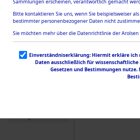
Sammlungen erscheinen, verantwortlich gemacht wer
Todesmärsche
5.3.1 Alliierte
Bitte
kontaktieren
Sie uns, wenn Sie beispielsweiser al
Erhebungen
bestimmter personenbezogener Daten nicht zustimme
zu
Todesmärsch
en
Sie möchten mehr über die Datenrichtlinie der Arolsen
5.3.2
Versuchte
Identifizierun
Einverständniserklärung: Hiermit erkläre ich
g
Daten ausschließlich für wissenschaftlic
5.3.3
Todesmärsch
Gesetzen und Bestimmungen nutze. M
e /
Best
Identifikation
unbekannter
Toter
5.3.5
Einen Kommentar schr
Grabermittlu
ng /
Friedhofsplän
e