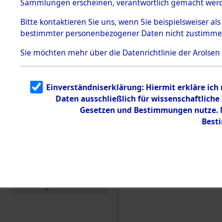
Sammlungen erscheinen, verantwortlich gemacht wer
Todesmärsche
5.3.1 Alliierte
Bitte
kontaktieren
Sie uns, wenn Sie beispielsweiser al
Erhebungen
bestimmter personenbezogener Daten nicht zustimme
zu
Todesmärsch
en
Sie möchten mehr über die Datenrichtlinie der Arolsen
5.3.2
Versuchte
Identifizierun
Einverständniserklärung: Hiermit erkläre ich
g
Daten ausschließlich für wissenschaftlic
5.3.3
Todesmärsch
Gesetzen und Bestimmungen nutze. M
e /
Best
Identifikation
unbekannter
Toter
5.3.5
Einen Kommentar schr
Grabermittlu
ng /
Friedhofsplän
e