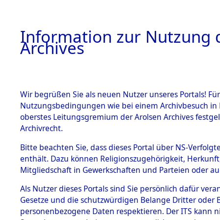
Information zur Nutzung d
Archives
HOME
BESTANDSBESCHREIBUNG
ARCHIVAL
Wir begrüßen Sie als neuen Nutzer unseres Portals! Für
Nutzungsbedingungen wie bei einem Archivbesuch in B
oberstes Leitungsgremium der Arolsen Archives festg
Archivrecht.
BESTÄNDE
Bitte beachten Sie, dass dieses Portal über NS-Verfolgte
Baden-Wü
enthält. Dazu können Religionszugehörigkeit, Herkunf
Mitgliedschaft in Gewerkschaften und Parteien oder auc
1.
Heilbronn
Inhaftierungsdoku
mente
Als Nutzer dieses Portals sind Sie persönlich dafür vera
Gesetze und die schutzwürdigen Belange Dritter oder B
5. Verschiedenes
personenbezogene Daten respektieren. Der ITS kann nic
5.3