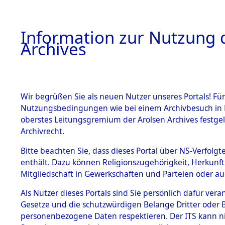
Information zur Nutzung d
Archives
HOME
BESTANDSBESCHREIBUNG
ARCHIVAL
Wir begrüßen Sie als neuen Nutzer unseres Portals! Für
Nutzungsbedingungen wie bei einem Archivbesuch in B
oberstes Leitungsgremium der Arolsen Archives festg
Archivrecht.
BESTÄNDE
Bitte beachten Sie, dass dieses Portal über NS-Verfolgte
Baden-Wü
enthält. Dazu können Religionszugehörigkeit, Herkunf
Mitgliedschaft in Gewerkschaften und Parteien oder auc
1.
Karlsruhe
Inhaftierungsdoku
mente
Als Nutzer dieses Portals sind Sie persönlich dafür vera
Gesetze und die schutzwürdigen Belange Dritter oder B
5. Verschiedenes
personenbezogene Daten respektieren. Der ITS kann nic
5.3