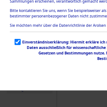
Sammlungen erscheinen, verantwortlich gemacht wer
Todesmärsche
5.3.1 Alliierte
Bitte
kontaktieren
Sie uns, wenn Sie beispielsweiser al
Erhebungen
bestimmter personenbezogener Daten nicht zustimme
zu
Todesmärsch
en
Sie möchten mehr über die Datenrichtlinie der Arolsen
5.3.2
Versuchte
Identifizierun
Einverständniserklärung: Hiermit erkläre ich
g
Daten ausschließlich für wissenschaftlic
5.3.3
Todesmärsch
Gesetzen und Bestimmungen nutze. M
e /
Best
Identifikation
unbekannter
Toter
5.3.5
Einen Kommentar schr
Grabermittlu
ng /
Friedhofsplän
e