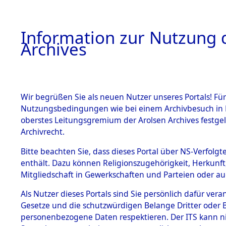
Information zur Nutzung d
Archives
HOME
BESTANDSBESCHREIBUNG
ARCHIVAL
Wir begrüßen Sie als neuen Nutzer unseres Portals! Für
Nutzungsbedingungen wie bei einem Archivbesuch in B
oberstes Leitungsgremium der Arolsen Archives festg
Archivrecht.
BESTÄNDE
Bitte beachten Sie, dass dieses Portal über NS-Verfolgte
Baden-Wü
enthält. Dazu können Religionszugehörigkeit, Herkunf
Mitgliedschaft in Gewerkschaften und Parteien oder auc
1.
Stuttgart
Inhaftierungsdoku
mente
Als Nutzer dieses Portals sind Sie persönlich dafür vera
Gesetze und die schutzwürdigen Belange Dritter oder B
5. Verschiedenes
personenbezogene Daten respektieren. Der ITS kann nic
5.3