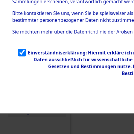
Sammlungen erscheinen, verantwortlich gemacht wer
Todesmärsche
5.3.1 Alliierte
Bitte
kontaktieren
Sie uns, wenn Sie beispielsweiser al
Erhebungen
bestimmter personenbezogener Daten nicht zustimme
zu
Todesmärsch
en
Sie möchten mehr über die Datenrichtlinie der Arolsen
5.3.2
Versuchte
Identifizierun
Einverständniserklärung: Hiermit erkläre ich
g
Daten ausschließlich für wissenschaftlic
5.3.3
Todesmärsch
Gesetzen und Bestimmungen nutze. M
e /
Best
Identifikation
unbekannter
Toter
5.3.5
Einen Kommentar schr
Grabermittlu
ng /
Friedhofsplän
e