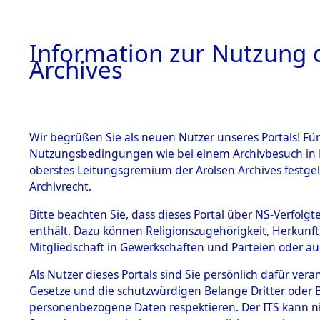
Information zur Nutzung d
Archives
HOME
BESTANDSBESCHREIBUNG
ARCHIVAL
Wir begrüßen Sie als neuen Nutzer unseres Portals! Für
Nutzungsbedingungen wie bei einem Archivbesuch in B
oberstes Leitungsgremium der Arolsen Archives festg
Archivrecht.
BESTÄNDE
Bitte beachten Sie, dass dieses Portal über NS-Verfolgte
Baden-Wü
enthält. Dazu können Religionszugehörigkeit, Herkunf
Mitgliedschaft in Gewerkschaften und Parteien oder auc
1.
Tauberbis
Inhaftierungsdoku
mente
Als Nutzer dieses Portals sind Sie persönlich dafür vera
(10109995
Gesetze und die schutzwürdigen Belange Dritter oder B
5. Verschiedenes
personenbezogene Daten respektieren. Der ITS kann nic
5.3