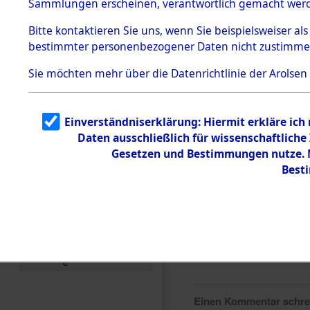
Sammlungen erscheinen, verantwortlich gemacht wer
Todesmärsche
5.3.1 Alliierte
Bitte
kontaktieren
Sie uns, wenn Sie beispielsweiser al
Erhebungen
bestimmter personenbezogener Daten nicht zustimme
zu
Todesmärsch
en
Sie möchten mehr über die Datenrichtlinie der Arolsen
5.3.2
Versuchte
Identifizierun
Einverständniserklärung: Hiermit erkläre ich
g
Daten ausschließlich für wissenschaftlic
5.3.3
Todesmärsch
Gesetzen und Bestimmungen nutze. M
e /
Best
Identifikation
unbekannter
Toter
5.3.5
Grabermittlu
ng /
Friedhofsplän
e
Einen Kommentar schr