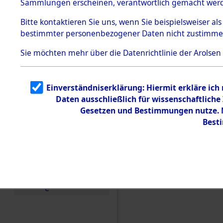
Sammlungen erscheinen, verantwortlich gemacht wer
Todesmärsche
5.3.1 Alliierte
Bitte
kontaktieren
Sie uns, wenn Sie beispielsweiser al
Erhebungen
bestimmter personenbezogener Daten nicht zustimme
zu
Todesmärsch
en
Sie möchten mehr über die Datenrichtlinie der Arolsen
5.3.2
Versuchte
Identifizierun
Einverständniserklärung: Hiermit erkläre ich
g
Daten ausschließlich für wissenschaftlic
5.3.3
Todesmärsch
Gesetzen und Bestimmungen nutze. M
e /
Best
Identifikation
unbekannter
Toter
5.3.5
Einen Kommentar schr
Grabermittlu
ng /
Friedhofsplän
e