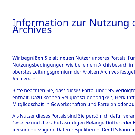
Information zur Nutzung d
Archives
HOME
BESTANDSBESCHREIBUNG
ARCHIVAL
Wir begrüßen Sie als neuen Nutzer unseres Portals! Für
Nutzungsbedingungen wie bei einem Archivbesuch in B
oberstes Leitungsgremium der Arolsen Archives festg
Archivrecht.
BESTÄNDE
Bitte beachten Sie, dass dieses Portal über NS-Verfolgte
Baden-Wü
enthält. Dazu können Religionszugehörigkeit, Herkunf
Mitgliedschaft in Gewerkschaften und Parteien oder auc
1.
Waiblinge
Inhaftierungsdoku
mente
Als Nutzer dieses Portals sind Sie persönlich dafür vera
Gesetze und die schutzwürdigen Belange Dritter oder B
5. Verschiedenes
personenbezogene Daten respektieren. Der ITS kann nic
5.3