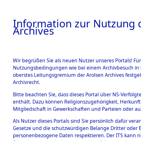
Information zur Nutzung d
Archives
HOME
BESTANDSBESCHREIBUNG
ARCHIVAL
Wir begrüßen Sie als neuen Nutzer unseres Portals! Für
Nutzungsbedingungen wie bei einem Archivbesuch in B
oberstes Leitungsgremium der Arolsen Archives festg
Archivrecht.
BESTÄNDE
Bitte beachten Sie, dass dieses Portal über NS-Verfolgte
Baden-Wü
enthält. Dazu können Religionszugehörigkeit, Herkunf
Mitgliedschaft in Gewerkschaften und Parteien oder auc
1.
Waiblinge
Inhaftierungsdoku
mente
Als Nutzer dieses Portals sind Sie persönlich dafür vera
Gesetze und die schutzwürdigen Belange Dritter oder B
5. Verschiedenes
personenbezogene Daten respektieren. Der ITS kann nic
5.3