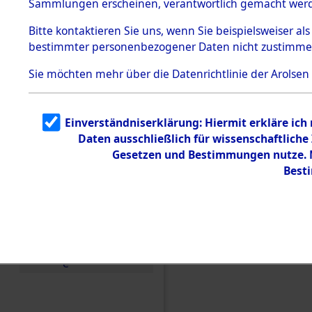
Sammlungen erscheinen, verantwortlich gemacht wer
Todesmärsche
5.3.1 Alliierte
Bitte
kontaktieren
Sie uns, wenn Sie beispielsweiser al
Erhebungen
bestimmter personenbezogener Daten nicht zustimme
zu
Todesmärsch
en
Sie möchten mehr über die Datenrichtlinie der Arolsen
5.3.2
Versuchte
Identifizierun
Einverständniserklärung: Hiermit erkläre ich
g
Daten ausschließlich für wissenschaftlic
5.3.3
Todesmärsch
Gesetzen und Bestimmungen nutze. M
e /
Best
Identifikation
unbekannter
Toter
5.3.5
Einen Kommentar schr
Grabermittlu
ng /
Friedhofsplän
e