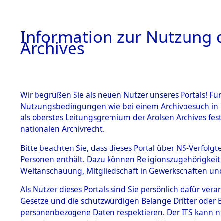
Information zur Nutzung d
Archives
HOME
BESTANDSBESCHREIBUNG
ARCHIVAL
Wir begrüßen Sie als neuen Nutzer unseres Portals! Für
Nutzungsbedingungen wie bei einem Archivbesuch in B
als oberstes Leitungsgremium der Arolsen Archives f
nationalen Archivrecht.
BESTÄNDE
Bitte beachten Sie, dass dieses Portal über NS-Verfolgte
Bayern
→
Personen enthält. Dazu können Religionszugehörigkeit,
Weltanschauung, Mitgliedschaft in Gewerkschaften und 
1.
(10110611
Inhaftierungsdoku
mente
Als Nutzer dieses Portals sind Sie persönlich dafür vera
Gesetze und die schutzwürdigen Belange Dritter oder B
5. Verschiedenes
personenbezogene Daten respektieren. Der ITS kann nic
5.3