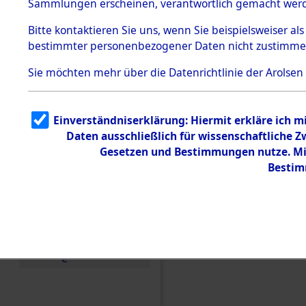
Sammlungen erscheinen, verantwortlich gemacht wer
Todesmärsche
5.3.1 Alliierte
Bitte
kontaktieren
Sie uns, wenn Sie beispielsweiser al
Erhebungen
bestimmter personenbezogener Daten nicht zustimme
zu
Todesmärsch
en
Sie möchten mehr über die Datenrichtlinie der Arolsen
5.3.2
Versuchte
Identifizierun
Einverständniserklärung: Hiermit erkläre ich 
g
Daten ausschließlich für wissenschaftliche
5.3.3
Todesmärsch
Gesetzen und Bestimmungen nutze. Mir
e /
Bestim
Identifikation
unbekannter
Toter
Einen Kommentar schr
5.3.5
Grabermittlu
ng /
Friedhofsplän
e