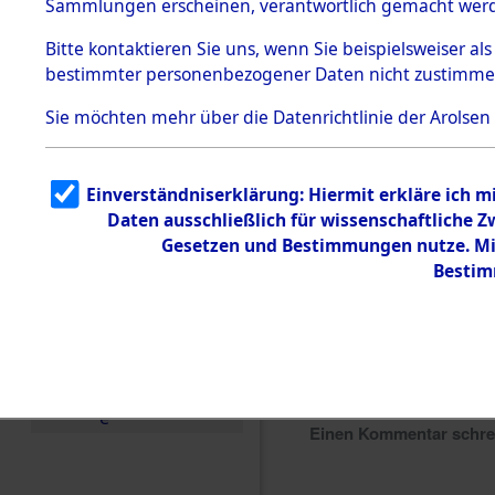
Sammlungen erscheinen, verantwortlich gemacht wer
Todesmärsche
5.3.1 Alliierte
Bitte
kontaktieren
Sie uns, wenn Sie beispielsweiser al
Erhebungen
bestimmter personenbezogener Daten nicht zustimme
zu
Todesmärsch
en
Sie möchten mehr über die Datenrichtlinie der Arolsen
5.3.2
Versuchte
Identifizierun
Einverständniserklärung: Hiermit erkläre ich 
g
Daten ausschließlich für wissenschaftliche
5.3.3
Todesmärsch
Gesetzen und Bestimmungen nutze. Mir
e /
Bestim
Identifikation
unbekannter
Toter
5.3.5
Grabermittlu
ng /
Friedhofsplän
e
Einen Kommentar schr