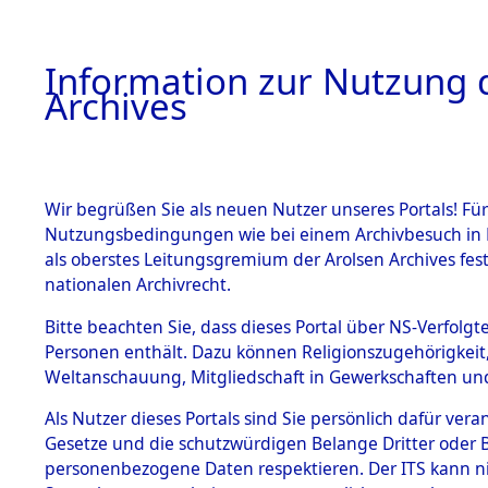
Information zur Nutzung d
Archives
HOME
BESTANDSBESCHREIBUNG
ARCHIVAL
Wir begrüßen Sie als neuen Nutzer unseres Portals! Für
Nutzungsbedingungen wie bei einem Archivbesuch in B
als oberstes Leitungsgremium der Arolsen Archives f
nationalen Archivrecht.
BESTÄNDE
Bitte beachten Sie, dass dieses Portal über NS-Verfolgte
Bayern
→
Personen enthält. Dazu können Religionszugehörigkeit,
Weltanschauung, Mitgliedschaft in Gewerkschaften und 
1.
(10110612
Inhaftierungsdoku
mente
Als Nutzer dieses Portals sind Sie persönlich dafür vera
Gesetze und die schutzwürdigen Belange Dritter oder B
5. Verschiedenes
personenbezogene Daten respektieren. Der ITS kann nic
5.3