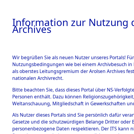
Information zur Nutzung d
Archives
HOME
BESTANDSBESCHREIBUNG
ARCHIVAL
Wir begrüßen Sie als neuen Nutzer unseres Portals! Für
Nutzungsbedingungen wie bei einem Archivbesuch in B
als oberstes Leitungsgremium der Arolsen Archives f
nationalen Archivrecht.
BESTÄNDE
Bitte beachten Sie, dass dieses Portal über NS-Verfolgte
Bayern
→
Personen enthält. Dazu können Religionszugehörigkeit,
Weltanschauung, Mitgliedschaft in Gewerkschaften und 
1.
0040 (101
Inhaftierungsdoku
mente
Als Nutzer dieses Portals sind Sie persönlich dafür vera
Gesetze und die schutzwürdigen Belange Dritter oder B
5. Verschiedenes
personenbezogene Daten respektieren. Der ITS kann nic
5.3