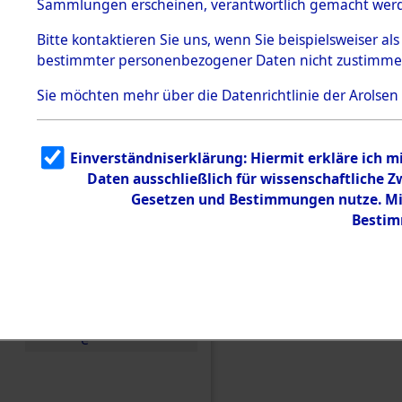
Sammlungen erscheinen, verantwortlich gemacht wer
Todesmärsche
5.3.1 Alliierte
Bitte
kontaktieren
Sie uns, wenn Sie beispielsweiser al
Erhebungen
bestimmter personenbezogener Daten nicht zustimme
zu
Todesmärsch
en
Sie möchten mehr über die Datenrichtlinie der Arolsen
5.3.2
Versuchte
Identifizierun
Einverständniserklärung: Hiermit erkläre ich 
g
Daten ausschließlich für wissenschaftliche
5.3.3
Todesmärsch
Gesetzen und Bestimmungen nutze. Mir
e /
Bestim
Identifikation
unbekannter
Toter
Einen Kommentar schr
5.3.5
Grabermittlu
ng /
Friedhofsplän
e