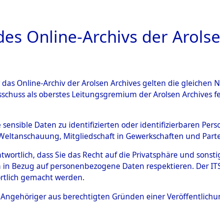
a
A
es Online-Archivs der Arolse
DIGITAL COLLEC
r das Online-Archiv der Arolsen Archives gelten die gleiche
ESCHREIBUNG
ARCHIVALE
ÜBERSICHT
BILD
sschuss als oberstes Leitungsgremium der Arolsen Archives 
Kreis Günzburg
→
0074 (101
e sensible Daten zu identifizierten oder identifizierbaren Pe
Weltanschauung, Mitgliedschaft in Gewerkschaften und Partei
antwortlich, dass Sie das Recht auf die Privatsphäre und sons
0074 (101100112)
 in Bezug auf personenbezogene Daten respektieren. Der ITS k
rtlich gemacht werden.
ls Angehöriger aus berechtigten Gründen einer Veröffentlic
Übergeordnetes
Bayern
Dokument