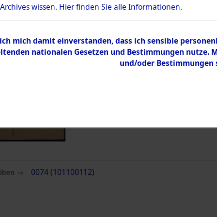
 Archives wissen.
Hier
finden Sie alle Informationen.
Inhalt
Zur Übersicht
 ich mich damit einverstanden, dass ich sensible persone
tenden nationalen Gesetzen und Bestimmungen nutze. Mir
und/oder Bestimmungen st
eiben →
0074 (101100112)