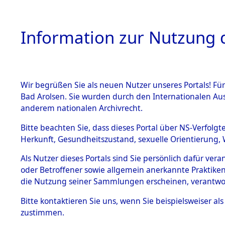
Information zur Nutzung d
Wir begrüßen Sie als neuen Nutzer unseres Portals! Fü
HOME
BESTANDSB
Bad Arolsen. Sie wurden durch den Internationalen Au
anderem nationalen Archivrecht.
BESTÄNDE
Bayern
→
Bitte beachten Sie, dass dieses Portal über NS-Verfolgt
Herkunft, Gesundheitszustand, sexuelle Orientierung, 
1.
Inhaftierungsdoku
Als Nutzer dieses Portals sind Sie persönlich dafür ver
mente
oder Betroffener sowie allgemein anerkannte Praktiken
5. Verschiedenes
die Nutzung seiner Sammlungen erscheinen, verantwo
5.3
Bitte
kontaktieren
Sie uns, wenn Sie beispielsweiser a
Todesmärsche
zustimmen.
5.3.1 Alliierte
Erhebungen