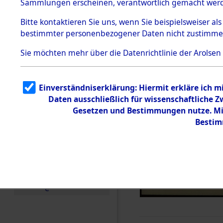
Sammlungen erscheinen, verantwortlich gemacht wer
Todesmärsche
5.3.1 Alliierte
Bitte
kontaktieren
Sie uns, wenn Sie beispielsweiser al
Erhebungen
bestimmter personenbezogener Daten nicht zustimme
zu
Todesmärsch
en
Sie möchten mehr über die Datenrichtlinie der Arolsen
5.3.2
Versuchte
Identifizierun
Einverständniserklärung: Hiermit erkläre ich 
g
Daten ausschließlich für wissenschaftliche
5.3.3
Todesmärsch
Gesetzen und Bestimmungen nutze. Mir
e /
Bestim
Identifikation
unbekannter
Toter
5.3.5
Grabermittlu
ng /
Friedhofsplän
e