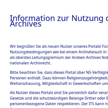
Information zur Nutzung d
Archives
HOME
BESTANDSBESCHREIBUNG
ARCHIVAL
Wir begrüßen Sie als neuen Nutzer unseres Portals! Für
Nutzungsbedingungen wie bei einem Archivbesuch in B
als oberstes Leitungsgremium der Arolsen Archives f
nationalen Archivrecht.
BESTÄNDE
Bitte beachten Sie, dass dieses Portal über NS-Verfolgte
Bayern
→
Personen enthält. Dazu können Religionszugehörigkeit,
Weltanschauung, Mitgliedschaft in Gewerkschaften und 
1.
(10110014
Inhaftierungsdoku
mente
Als Nutzer dieses Portals sind Sie persönlich dafür vera
Gesetze und die schutzwürdigen Belange Dritter oder B
5. Verschiedenes
personenbezogene Daten respektieren. Der ITS kann nic
5.3