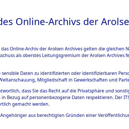
a
A
es Online-Archivs der Arolse
DIGITAL COLLEC
r das Online-Archiv der Arolsen Archives gelten die gleiche
ESCHREIBUNG
ARCHIVALE
ÜBERSICHT
BILD
sschuss als oberstes Leitungsgremium der Arolsen Archives 
Kreis Kötzling
→
0044 (10110
e sensible Daten zu identifizierten oder identifizierbaren Pe
Weltanschauung, Mitgliedschaft in Gewerkschaften und Partei
antwortlich, dass Sie das Recht auf die Privatsphäre und sons
0044 (101106156)
 in Bezug auf personenbezogene Daten respektieren. Der ITS k
rtlich gemacht werden.
ls Angehöriger aus berechtigten Gründen einer Veröffentlic
Übergeordnetes
Bayern
Dokument