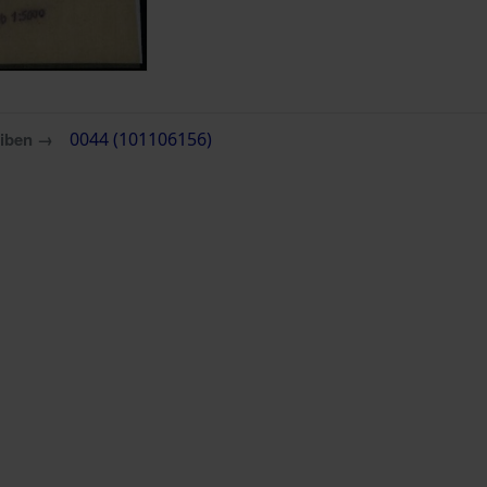
eiben →
0044 (101106156)