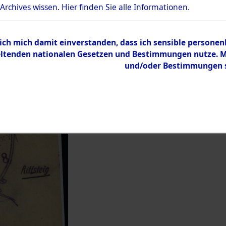
 Archives wissen.
Hier
finden Sie alle Informationen.
Inhalt
Zur Übersicht
 ich mich damit einverstanden, dass ich sensible persone
tenden nationalen Gesetzen und Bestimmungen nutze. Mir
und/oder Bestimmungen st