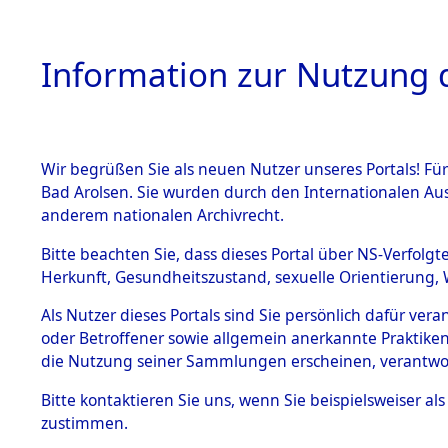
Information zur Nutzung d
Wir begrüßen Sie als neuen Nutzer unseres Portals! Fü
HOME
BESTANDSB
Bad Arolsen. Sie wurden durch den Internationalen Au
anderem nationalen Archivrecht.
BESTÄNDE
Bayern
→
Bitte beachten Sie, dass dieses Portal über NS-Verfolgt
Herkunft, Gesundheitszustand, sexuelle Orientierung, 
1.
Inhaftierungsdoku
Als Nutzer dieses Portals sind Sie persönlich dafür ver
mente
oder Betroffener sowie allgemein anerkannte Praktiken
5. Verschiedenes
die Nutzung seiner Sammlungen erscheinen, verantwo
5.3
Bitte
kontaktieren
Sie uns, wenn Sie beispielsweiser a
Todesmärsche
zustimmen.
5.3.1 Alliierte
Erhebungen