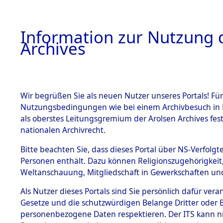
Information zur Nutzung d
Archives
HOME
BESTANDSBESCHREIBUNG
ARCHIVAL
Wir begrüßen Sie als neuen Nutzer unseres Portals! Für
Nutzungsbedingungen wie bei einem Archivbesuch in B
als oberstes Leitungsgremium der Arolsen Archives f
nationalen Archivrecht.
BESTÄNDE
Bitte beachten Sie, dass dieses Portal über NS-Verfolgte
Bayern
→
Personen enthält. Dazu können Religionszugehörigkeit,
Weltanschauung, Mitgliedschaft in Gewerkschaften und 
1.
Isar
→
005
Inhaftierungsdoku
mente
Als Nutzer dieses Portals sind Sie persönlich dafür vera
Gesetze und die schutzwürdigen Belange Dritter oder B
5. Verschiedenes
personenbezogene Daten respektieren. Der ITS kann nic
5.3