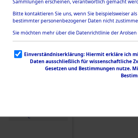
Sammlungen erscheinen, verantwortlich gemacht wer
Todesmärsche
5.3.1 Alliierte
Bitte
kontaktieren
Sie uns, wenn Sie beispielsweiser al
Erhebungen
bestimmter personenbezogener Daten nicht zustimme
zu
Todesmärsch
en
Sie möchten mehr über die Datenrichtlinie der Arolsen
5.3.2
Versuchte
Identifizierun
Einverständniserklärung: Hiermit erkläre ich 
g
Daten ausschließlich für wissenschaftliche
5.3.3
Todesmärsch
Gesetzen und Bestimmungen nutze. Mir
e /
Bestim
Identifikation
unbekannter
Toter
5.3.5
Einen Kommentar schr
Grabermittlu
ng /
Friedhofsplän
e